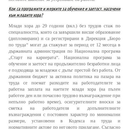
Кои са програмите и мерките за обучение и заетост, насочени
към младите хора?
Млади хора до 29 години (вкл.) без трудов стаж по
специалността, които са завършили висше образование
(дипломирани) и са регистрирани в Дирекция „Бюро
по труда“ могат да стажуват за период от 12 месеца в
държавната администрация по Национална програма
„Старт на кариерата“. Национална програма за
обучение и заетост на продължително безработни лица
е подходяща за младежи с дълъг престой без работа. От
държавния бюджет за активна политика на пазара на
труда се поемат разходите на работодателите за
работна заплата на наетите млади хора (на пълен
работен ден или почасово трудово възнаграждение при
непълно работно време), осигурителните вноски за
сметка на работодателя и допълнителните
възнаграждения с постоянен характер по минимални
размери, установени в Кодекса на труда и
нормативните актове по неговото прилагане. Съгласно