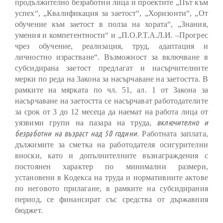
продължително безработни лица и проектите „Път към
успех“, „Квалификация за заетост“, „Хоризонти“, „От
обучение към заетост в полза на хората“, „Знания,
умения и компетентности“ и „
П.О.Р.Т.А.Л.И. –Прогрес
чрез обучение, реализация, труд, адаптация и
личностно израстване
“. Възможност за включване в
субсидирана заетост предлагат и насърчителните
мерки по реда на Закона за насърчаване на заетостта. В
рамките на мярката по чл. 51, ал. 1 от Закона за
насърчаване на заетостта се насърчават работодателите
за срок от 3 до 12 месеца да наемат на работа лица от
включително и
уязвими групи на пазара на труда,
безработни на възраст над 50 години.
Работната заплата,
дължимите за сметка на работодателя осигурителни
вноски, като и допълнителните възнаграждения с
постоянен характер по минимални размери,
установени в Кодекса на труда и нормативните актове
по неговото прилагане, в рамките на субсидирания
период, се финансират със средства от държавния
бюджет.