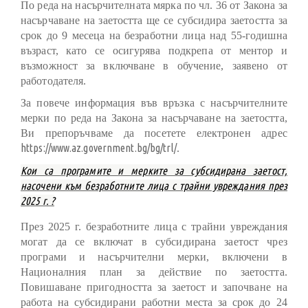
По реда на насърчителната мярка по чл. 36 от Закона за
насърчаване на заетостта ще се субсидира заетостта за
срок до 9 месеца на безработни лица над 55-годишна
възраст, като се осигурява подкрепа от ментор и
възможност за включване в обучение, заявено от
работодателя.
За повече информация във връзка с насърчителните
мерки по реда на Закона за насърчаване на заетостта,
Ви препоръчваме да посетете електронен адрес
https://www.az.government.bg/bg/trl/
.
Кои са програмите и мерките за субсидирана заетост,
насочени към безработните лица с трайни увреждания през
2025 г. ?
През 2025 г. безработните лица с трайни увреждания
могат да се включат в субсидирана заетост чрез
програми и насърчителни мерки, включени в
Националния план за действие по заетостта.
Повишаване пригодността за заетост и започване на
работа на субсидирани работни места за срок до 24