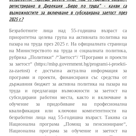
регистрирано в Дирекция „Бюро по труда“ - какви са
възможностите за включване в субсидирана заетост през
2025 г.?
Безработните лица над 55-годишна възраст са
приоритетна целева група на активната политика на
пазара на труда през 2025 г. На официалната страница
на Министерството на труда и социалната политика,
рубрика „Политики“ /“Заетост“/ “Програми и проекти
за заетост“ (https://mlsp.government.bg/programi-i-proekti-
za-zaetost) е достъпна актуална информация за
програми и проекти, финансирани със средства от
държавния бюджет за активна политика на пазара на
труда и предлагащи възможности за заетост на
субсидирани работни места, както и включване в
обучение за придобиване на професионална
квалификация или ключови компетентности на
безработни лица над 55-годишна възраст. Такива са
Национална програма „Помощ за пенсиониране“,
Национална програма за обучение и заетост на