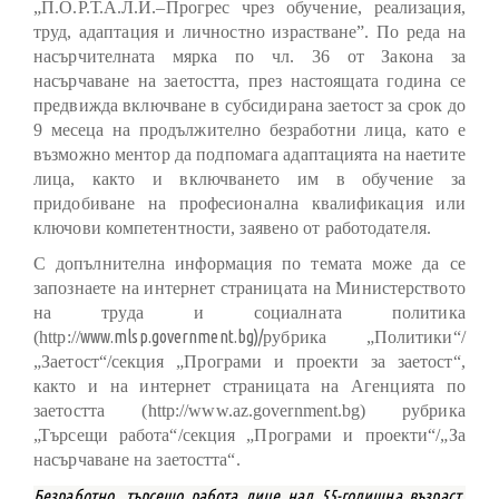
„П.О.Р.Т.А.Л.И.–Прогрес чрез обучение, реализация,
труд, адаптация и личностно израстване”. По реда на
насърчителната мярка по чл. 36 от Закона за
насърчаване на заетостта, през настоящата година се
предвижда включване в субсидирана заетост за срок до
9 месеца на продължително безработни лица, като е
възможно ментор да подпомага адаптацията на наетите
лица, както и включването им в обучение за
придобиване на професионална квалификация или
ключови компетентности, заявено от работодателя.
С допълнителна информация по темата може да се
запознаете на интернет страницата на Министерството
на труда и социалната политика
www.mlsp.government.bg)/
(http://
рубрика „Политики“/
„Заетост“/секция „Програми и проекти за заетост“,
както и на интернет страницата на Агенцията по
заетостта (http://
www.az.government.bg)
рубрика
„Търсещи работа“/секция „Програми и проекти“/„За
насърчаване на заетостта“.
Безработно, търсещо работа лице над 55-годишна възраст,