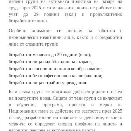
целеви групи на активната политика на пазара на
труда през 2025 г. са младежите, които не работят и не
учат до 29 години (вкл.) и продължително
безработните лица.
Особено внимание се поставя
на работата с
икономически неактивни лица, както и с безработни
лица от следните групи:
безработни младежи до 29 години (вкл.);
безработни лица над 55-годишна възраст;
безработни с основно и по-ниско образование;
безработни без професионална квалификация;
безработни лица с трайни увреждания.
Към всяка група се подхожда диференцирано с оглед
на подгрупите в нея. Лицата от тези групи се включват
в обучения, програми, проекти и мерки от
Националния план за действие по заетостта през 2025
г. след разработване на планове за действие, в които
мерките се определят според профила на лицето и
неговите шансове за устройване на работа.