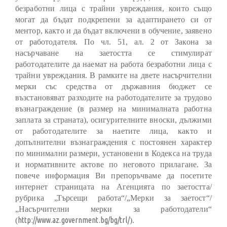
безработни лица с трайни увреждания, които също
могат да бъдат подкрепени за адаптирането си от
ментор, както и да бъдат включени в обучение, заявено
от работодателя.
По
чл. 51, ал. 2 от Закона за
насърчаване на заетостта се стимулират
работодателите да наемат на работа безработни лица с
трайни увреждания. В рамките на двете насърчителни
мерки със средства от държавния бюджет се
възстановяват разходите на работодателите за трудово
възнаграждение (в размер на минималната работна
заплата за страната), осигурителните вноски, дължими
от работодателите за наетите лица, както и
допълнителни възнаграждения с постоянен характер
по минимални размери, установени в Кодекса на труда
и нормативните актове по неговото прилагане. За
повече информация Ви препоръчваме да посетите
интернет страницата на Агенцията по заетостта/
рубрика „Търсещи работа“/„Мерки за заетост“/
„Насърчителни мерки за работодатели“
http://www.az.government.bg/bg/trl/
(
).