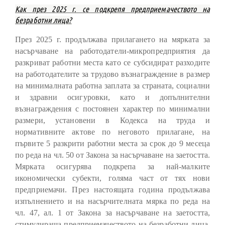
Как през 2025 г. се подкрепя предприемачеството на
безработни лица?
През 2025 г. продължава прилагането на мярката за
насърчаване на работодатели-микропредприятия да
разкриват работни места като се субсидират разходите
на работодателите за трудово възнаграждение в размер
на минималната работна заплата за страната, социални
и здравни осигуровки, като и допълнителни
възнаграждения с постоянен характер по минимални
размери, установени в Кодекса на труда и
нормативните актове по неговото прилагане, на
първите 5 разкрити работни места за срок до 9 месеца
по реда на чл. 50 от Закона за насърчаване на заетостта.
Мярката осигурява подкрепа за най-малките
икономически субекти, голяма част от тях нови
предприемачи. През настоящата година продължава
изпълнението и на насърчителната мярка по реда на
чл. 47, ал. 1 от Закона за насърчаване на заетостта,
стимулираща предприемачеството на безработни лица,