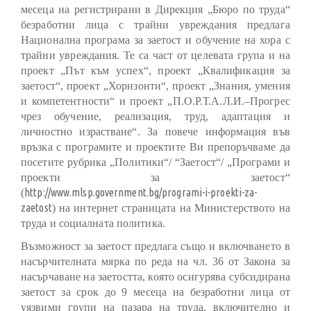
месеца на регистрирани в Дирекция „Бюро по труда“
безработни лица с трайни увреждания предлага
Национална програма за заетост и обучение на хора с
трайни увреждания. Те са част от целевата група и на
проект „Път към успех“, проект „Квалификация за
заетост“, проект „Хоризонти“, проект „Знания, умения
и компетентности“ и проект „
П.О.Р.Т.А.Л.И.–Прогрес
чрез обучение, реализация, труд, адаптация и
личностно израстване
“. За повече информация във
връзка с програмите и проектите Ви препоръчваме да
посетите рубрика „Политики“/ “Заетост“/ „Програми и
проекти за заетост“
http://www.mlsp.government.bg/programi-i-proekti-za-
(
zaetost
) на интернет страницата на Министерството на
труда и социалната политика.
Възможност за заетост предлага също и включването в
насърчителната мярка по реда на чл. 36 от Закона за
насърчаване на заетостта, която осигурява субсидирана
заетост за срок до 9 месеца на безработни лица от
уязвими групи на пазара на труда, включително и