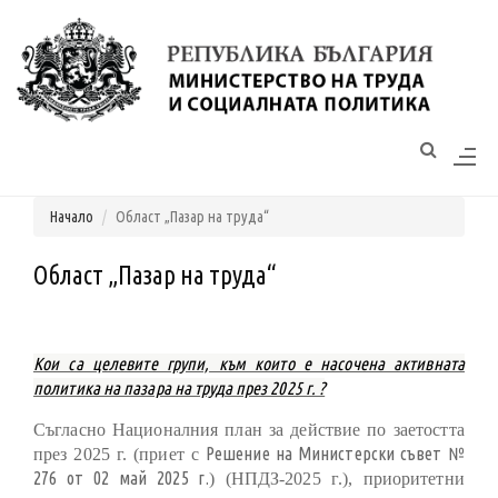
Моля,
обърнете
внимание:
Този
уебсайт
разполага
Начало
Област „Пазар на труда“
със
система
за
Област „Пазар на труда“
достъпност.
Кои са целевите групи, към които е насочена активната
политика на пазара на труда през 2025 г. ?
Съгласно Националния план за действие по заетостта
Решение на Министерски съвет №
през 2025 г. (приет с
276 от 02 май 2025 г.
) (НПДЗ-2025 г.), приоритетни