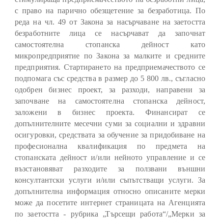
с право на парично обезщетение за безработица. По
реда на чл. 49 от Закона за насърчаване на заетостта
безработните лица се насърчават да започнат
самостоятелна стопанска дейност като
микропредприятие по Закона за малките и средните
предприятия. Стартирането на предприемачеството се
подпомага със средства в размер до 5 800 лв., съгласно
одобрен бизнес проект, за разходи, направени за
започване на самостоятелна стопанска дейност,
заложени в бизнес проекта. Финансират се
допълнителните месечни суми за социални и здравни
осигуровки, средствата за обучение за придобиване на
професионална квалификация по предмета на
стопанската дейност и/или нейното управление и се
възстановяват разходите за ползвани външни
консултантски услуги и/или съпътстващи услуги. За
допълнителна информация относно описаните мерки
може да посетите интернет страницата на Агенцията
по заетостта - рубрика „Търсещи работа“/„Мерки за