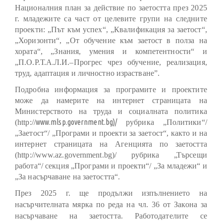
Националния план за действие по заетостта през 2025
г. младежите са част от целевите групи на следните
проекти: „Път към успех“, „Квалификация за заетост“,
„Хоризонти“, „От обучение към заетост в полза на
хората“, „Знания, умения и компетентности“ и
„П.О.Р.Т.А.Л.И.–Прогрес чрез обучение, реализация,
труд, адаптация и личностно израстване”
.
Подробна информация за програмите и проектите
може да намерите на интернет страницата на
Министерството на труда и социалната политика
www.mlsp.government.bg)/
(http://
рубрика „Политики“/
„Заетост“/ „Програми и проекти за заетост“, както и на
интернет страницата на Агенцията по заетостта
(http://
www.az.government.bg)/
рубрика „Търсещи
работа“/ секция „Програми и проекти“/ „За младежи“ и
„За насърчаване на заетостта“.
През 2025 г. ще продължи изпълнението на
насърчителната мярка по реда на чл. 36 от Закона за
насърчаване на заетостта. Работодателите се