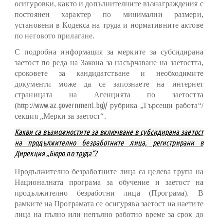
осигуровки, както и допълнителните възнаграждения с
постоянен характер по минимални размери,
установени в Кодекса на труда и нормативните актове
по неговото прилагане.
С подробна информация за мерките за субсидирана
заетост по реда на Закона за насърчаване на заетостта,
сроковете за кандидатстване и необходимите
документи може да се запознаете на интернет
страницата на Агенцията по заетостта
www.az.government.bg)/
(http://
рубрика „Търсещи работа“/
секция „Мерки за заетост“.
Какви са възможностите за включване в субсидирана заетост
на продължително безработните лица, регистрирани в
Дирекция „Бюро по труда“?
Продължително безработните лица са целева група на
Националната програма за обучение и заетост на
продължително безработни лица (Програма). В
рамките на Програмата се осигурява заетост на наетите
лица на пълно или непълно работно време за срок до