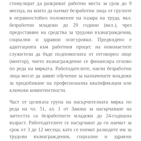
стимулират да разкриват работни места за срок до 9
месеца, на които да наемат безработни лица от групите
в неравностойно положение на пазара на труда, вкл.
безработни младежи до 29 години (вкл.), чрез
предоставяне на средства за трудови възнаграждения,
социални и здравни осигуровки. Предвидено е
адаптацията към работния процес на новонаетите
служители да бъде подпомогната от отговорно лице
(ментор), чието възнаграждение се финансира отново
по реда на мярката. Работодателите, наели безработни
лица могат да заявят обучение за назначените младежи
за придобиване на професионална квалификация или
ключови компетентности.
Част от целевата група на насърчителната мярка по
реда на чл. 51, ал. 1 от Закона за насърчаване на
заетостта са безработните младежи до 24-годишна
възраст. Работодателите се насърчават да ги наемат за
срок от 3 до 12 месеца, като се поемат разходите им за
трудови възнаграждения, социални и здравни