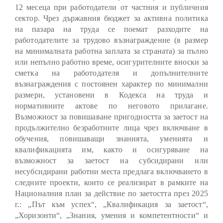
12 месеца при работодатели от частния и публичния
сектор. Чрез държавния бюджет за активна политика
на пазара на труда се поемат разходите на
работодателите за трудово възнаграждение (в размер
на минималната работна заплата за страната) за пълно
или непълно работно време, осигурителните вноски за
сметка на работодателя и допълнителните
възнаграждения с постоянен характер по минимални
размери, установени в Кодекса на труда и
нормативните актове по неговото прилагане.
Възможност за повишаване пригодността за заетост на
продължително безработните лица чрез включване в
обучения, повишаващи знанията, уменията и
квалификацията им, както и осигуряване на
възможност за заетост на субсидирани или
несубсидирани работни места предлага включването в
следните проекти, които се реализират в рамките на
Националния план за действие по заетостта през 2025
г.: „Път към успех“, „Квалификация за заетост“,
„Хоризонти“, „Знания, умения и компетентности“ и