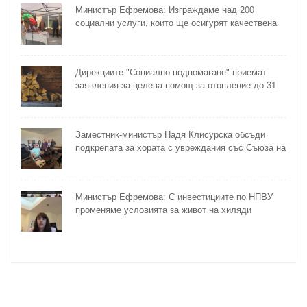
Министър Ефремова: Изграждаме над 200
социални услуги, които ще осигурят качествена
грижа за хора с увреждания
Дирекциите "Социално подпомагане" приемат
заявления за целева помощ за отопление до 31
октомври
Заместник-министър Надя Клисурска обсъди
подкрепата за хората с увреждания със Съюза на
слепите
Министър Ефремова: С инвестициите по НПВУ
променяме условията за живот на хиляди
възрастни и хора с увреждания