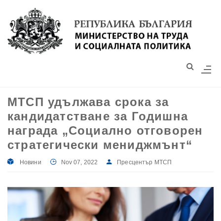
Моля,
обърнете
внимание:
Този
уебсайт
разполага
със
МТСП удължава срока за
система
кандидатстване за Годишна
за
достъпност.
награда „Социално отговорен
стратегически мениджмънт“
Новини
Nov 07, 2022
Пресцентър МТСП