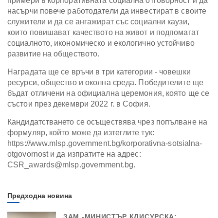
примери в корпоративната социална отговорност и да
насърчи повече работодатели да инвестират в своите
служители и да се ангажират със социални каузи,
които повишават качеството на живот и подпомагат
социалното, икономическо и екологично устойчиво
развитие на обществото.
Наградата ще се връчи в три категории - човешки
ресурси, общество и околна среда. Победителите ще
бъдат отличени на официална церемония, която ще се
състои през декември 2022 г. в София.
Кандидатстването се осъществява чрез попълване на
формуляр, който може да изтеглите тук:
https://www.mlsp.government.bg/korporativna-sotsialna-
otgovornost и да изпратите на адрес:
CSR_awards@mlsp.government.bg.
Предходна новина
ЗАМ.-МИНИСТЪР КЛИСУРСКА: