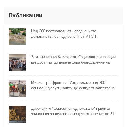
Публикации
Над 260 пострадали от наводненията
домакинства са подкрепени от МТСП
Зам.-министър Клисурска: Социалните иновации
ще достигат до повече хора благодарение на
методика на МТСП
Министър Ефремова: Изграждаме над 200
социални услуги, които ще осигурят качествена
грижа за хора с увреждания
Дирекциите "Социално подпомагане" приемат
заявления за целева помощ за отопление до 31
октомври