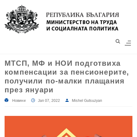
Моля,
обърнете
внимание:
Този
уебсайт
разполага
със
МТСП, МФ и НОИ подготвиха
система
компенсации за пенсионерите,
за
достъпност.
получили по-малки плащания
през януари
Новини
Jan 07, 2022
Mishel Gutsuzyan