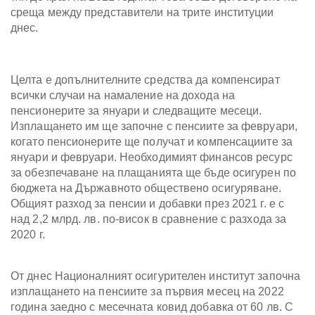
среща между представители на трите институции
днес.
Целта е допълнителните средства да компенсират
всички случаи на намаление на дохода на
пенсионерите за януари и следващите месеци.
Изплащането им ще започне с пенсиите за февруари,
когато пенсионерите ще получат и компенсациите за
януари и февруари. Необходимият финансов ресурс
за обезпечаване на плащанията ще бъде осигурен по
бюджета на Държавното обществено осигуряване.
Общият разход за пенсии и добавки през 2021 г. е с
над 2,2 млрд. лв. по-висок в сравнение с разхода за
2020 г.
От днес Националният осигурителен институт започна
изплащането на пенсиите за първия месец на 2022
година заедно с месечната ковид добавка от 60 лв. С