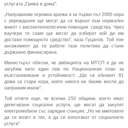
услугата „Грижа в дома”.
„Направихме огромна крачка и за първи път 2000 хора
с увреждания ще могат да се върнат към нормален
живот с високотехнологични помощни средства. Чрез
ваучери те сами ще могат да избират кой да им
достави помощното средство”, каза Гуцанов. Той пое
ангажимент да се работи тази политика да стане
държавно финансирана.
Министърът обясни, че амбицията на МТСП е да не
загубим нито един лев по Националния план за
възстановяване и устойчивост: „Ще се обновят 81
дома за стари хора, което никога не бихме могли да
направим иначе”.
Той отчете още, че всички 250 общини, които имат
делегирани социални услуги, ще могат да закупят
електромобили със зарядни станции: „Но не кметовете
да се возят в тях, а да се използват от социалните
услуги”.