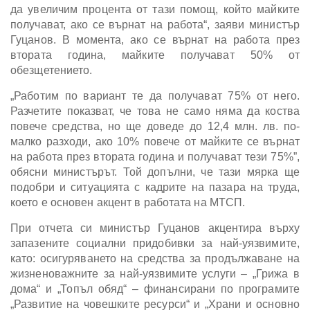
да увеличим процента от тази помощ, който майките
получават, ако се върнат на работа“, заяви министър
Гуцанов. В момента, ако се върнат на работа през
втората година, майките получават 50% от
обезщетението.
„Работим по вариант те да получават 75% от него.
Разчетите показват, че това не само няма да коства
повече средства, но ще доведе до 12,4 млн. лв. по-
малко разходи, ако 10% повече от майките се върнат
на работа през втората година и получават тези 75%”,
обясни министърът. Той допълни, че тази мярка ще
подобри и ситуацията с кадрите на пазара на труда,
което е основен акцент в работата на МТСП.
При отчета си министър Гуцанов акцентира върху
запазените социални придобивки за най-уязвимите,
като: осигуряването на средства за продължаване на
жизненоважните за най-уязвимите услуги – „Грижа в
дома“ и „Топъл обяд“ – финансирани по програмите
„Развитие на човешките ресурси“ и „Храни и основно