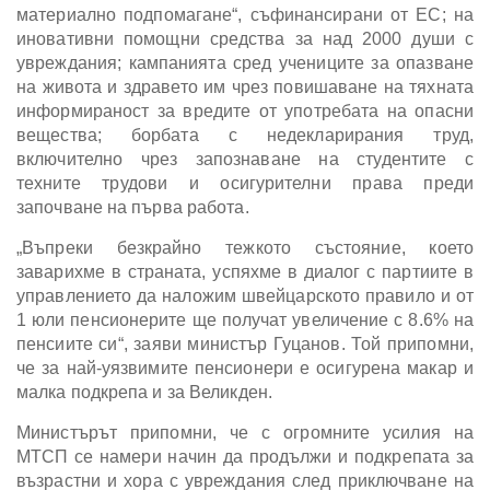
материално подпомагане“, съфинансирани от ЕС; на
иновативни помощни средства за над 2000 души с
увреждания; кампанията сред учениците за опазване
на живота и здравето им чрез повишаване на тяхната
информираност за вредите от употребата на опасни
вещества; борбата с недекларирания труд,
включително чрез запознаване на студентите с
техните трудови и осигурителни права преди
започване на първа работа.
„Въпреки безкрайно тежкото състояние, което
заварихме в страната, успяхме в диалог с партиите в
управлението да наложим швейцарското правило и от
1 юли пенсионерите ще получат увеличение с 8.6% на
пенсиите си“, заяви министър Гуцанов. Той припомни,
че за най-уязвимите пенсионери е осигурена макар и
малка подкрепа и за Великден.
Министърът припомни, че с огромните усилия на
МТСП се намери начин да продължи и подкрепата за
възрастни и хора с увреждания след приключване на