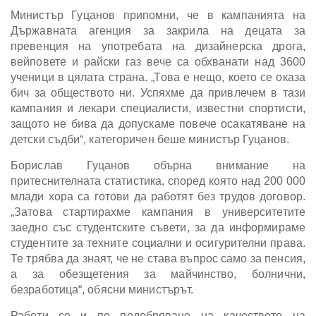
Министър Гуцанов припомни, че в кампанията на
Държавната агенция за закрила на децата за
превенция на употребата на дизайнерска дрога,
вейповете и райски газ вече са обхванати над 3600
ученици в цялата страна. „Това е нещо, което се оказа
бич за обществото ни. Успяхме да привлечем в тази
кампания и лекари специалисти, известни спортисти,
защото не бива да допускаме повече осакатяване на
детски съдби“, категоричен беше министър Гуцанов.
Борислав Гуцанов обърна внимание на
притеснителната статистика, според която над 200 000
млади хора са готови да работят без трудов договор.
„Затова стартирахме кампания в университетите
заедно със студентските съвети, за да информираме
студентите за техните социални и осигурителни права.
Те трябва да знаят, че не става въпрос само за пенсия,
а за обезщетения за майчинство, болнични,
безработица“, обясни министърът.
Работи се и по подобряване на качеството на