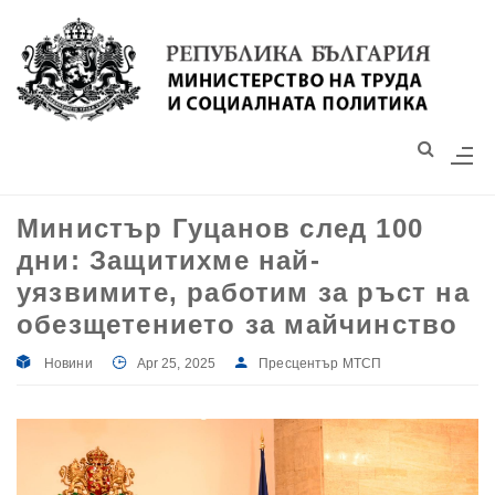
Моля,
обърнете
внимание:
Този
уебсайт
разполага
със
Министър Гуцанов след 100
система
дни: Защитихме най-
за
достъпност.
уязвимите, работим за ръст на
обезщетението за майчинство
Новини
Apr 25, 2025
Пресцентър МТСП