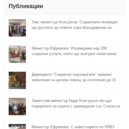
Публикации
Зам.-министър Клисурска: Социалните иновации
ще достигат до повече хора благодарение на
методика на МТСП
Министър Ефремова: Изграждаме над 200
социални услуги, които ще осигурят качествена
грижа за хора с увреждания
Дирекциите "Социално подпомагане" приемат
заявления за целева помощ за отопление до 31
октомври
Заместник-министър Надя Клисурска обсъди
подкрепата за хората с увреждания със Съюза на
слепите
Министър Ефремова: С инвестициите по НПВУ