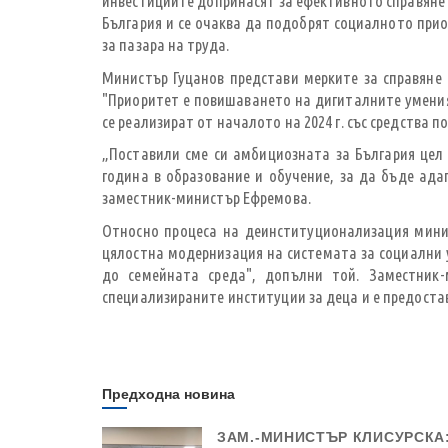
инвестициите допринасят за ефективното справяне 
България и се очаква да подобрят социалното пр
за пазара на труда.
Министър Гуцанов представи мерките за справяне
"Приоритет е повишаването на дигиталните умения
се реализират от началото на 2024 г. със средства 
„Поставили сме си амбициозната за България цел 
година в образование и обучение, за да бъде ад
заместник-министър Ефремова.
Относно процеса на деинституционализация минис
цялостна модернизация на системата за социални у
до семейната среда", допълни той. Заместник-
специализираните институции за деца и е предоста
Предходна новина
ЗАМ.-МИНИСТЪР КЛИСУРСКА