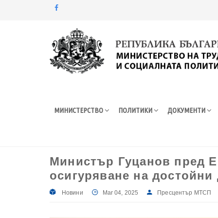
Моля,
обърнете
внимание:
Този
уебсайт
разполага
със
система
МИНИСТЕРСТВО
ПОЛИТИКИ
ДОКУМЕНТИ
за
достъпност.
Натиснете
Control-
F11
Министър Гуцанов пред Е
за
осигуряване на достойни
настройка
на
уебсайта
Новини
Mar 04, 2025
Пресцентър МТСП
за
хора