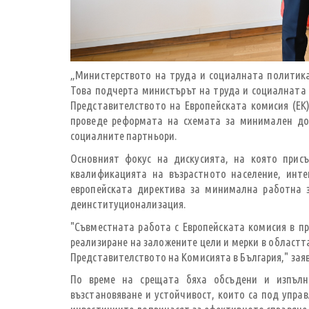
„Министерството на труда и социалната политика
Това подчерта министърът на труда и социалната 
Представителството на Европейската комисия (ЕК
проведе реформата на схемата за минимален дох
социалните партньори.
Основният фокус на дискусията, на която прис
квалификацията на възрастното население, инте
европейската директива за минимална работна з
деинституционализация.
"Съвместната работа с Европейската комисия в п
реализиране на заложените цели и мерки в областт
Представителството на Комисията в България," зая
По време на срещата бяха обсъдени и изпълн
възстановяване и устойчивост, които са под упра