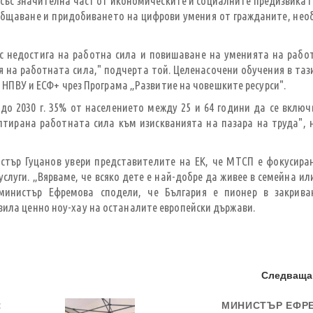
със значителна част от икономическите и социалните предизвикат
иобщаване и придобиването на цифрови умения от гражданите, не
 с недостига на работна сила и повишаване на уменията на рабо
 на работната сила," подчерта той. Целенасочени обучения в таз
по НПВУ и ЕСФ+ чрез Програма „Развитие на човешките ресурси".
до 2030 г. 35% от населението между 25 и 64 години да се включ
аптирана работната сила към изискванията на пазара на труда",
тър Гуцанов увери представителите на ЕК, че МТСП е фокусира
слуги. „Вярваме, че всяко дете е най-добре да живее в семейна ил
министър Ефремова сподели, че България е пионер в закрива
вила ценно ноу-хау на останалите европейски държави.
Следваща
:
МИНИСТЪР ЕФР