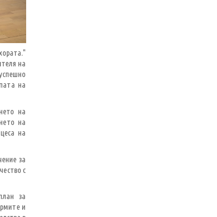
хората."
ителя на
 успешно
епата на
нето на
ането на
оцеса на
чение за
чество с
план за
ормите и