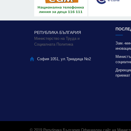
ПОСЛЕ
РЕПУБЛИКА БЪЛГАРИЯ
Министерство на Труда и
Зам.-ми
Социалната Политика
иновации
благода
Министъ
София 1051, ул.Триадица No2
социални
качестве
Дирекци
приемат
отоплени
© 2019 Република България Официален сайт на Министе