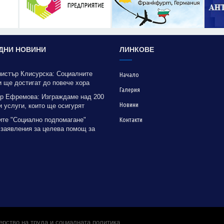
ДНИ НОВИНИ
ЛИНКОВЕ
нистър Клисурска: Социалните
Начало
 ще достигат до повече хора
Галерия
рение на методика на МТСП
р Ефремова: Изграждаме над 200
Новини
 услуги, които ще осигурят
на грижа за хора с увреждания
ите "Социално подпомагане"
Контакти
 заявления за целева помощ за
е до 31 октомври
рство на труда и социалната политика.