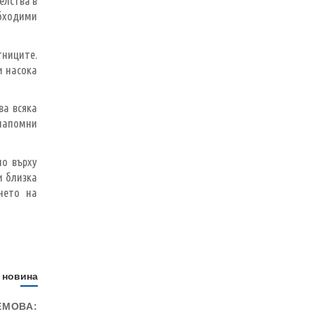
елства в
обходими
тниците.
и насока
ва всяка
 напомни
но върху
и близка
нето на
 новина
ЕМОВА: