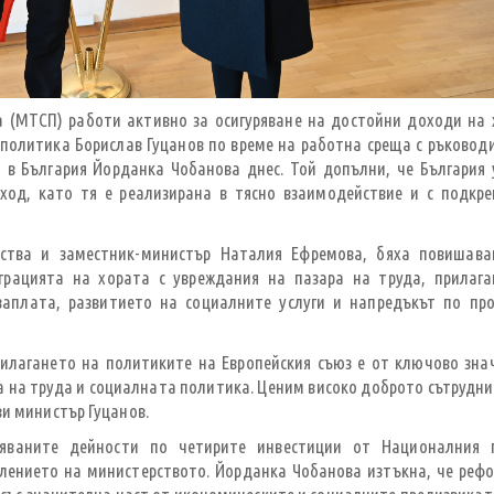
 (МТСП) работи активно за осигуряване на достойни доходи на 
политика Борислав Гуцанов по време на работна среща с ръковод
) в България Йорданка Чобанова днес. Той допълни, че България
од, като тя е реализирана в тясно взаимодействие и с подкр
ъства и заместник-министър Наталия Ефремова, бяха повишава
грацията на хората с увреждания на пазара на труда, прилаг
аплата, развитието на социалните услуги и напредъкът по пр
рилагането на политиките на Европейския съюз е от ключово зна
а на труда и социалната политика. Ценим високо доброто сътрудни
ви министър Гуцанов.
яваните дейности по четирите инвестиции от Националния 
влението на министерството. Йорданка Чобанова изтъкна, че реф