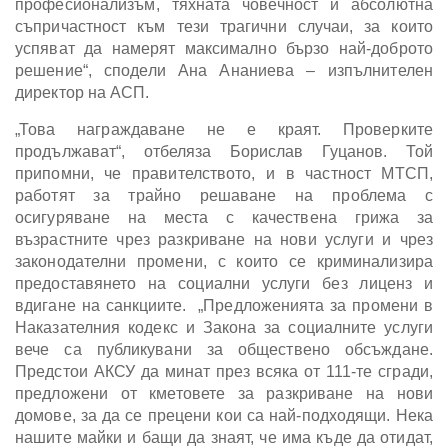
професионализъм, тяхната човечност и абсолютна
съпричастност към тези трагични случаи, за които
успяват да намерят максимално бързо най-доброто
решение“, сподели Ана Ананиева – изпълнителен
директор на АСП.
„Това награждаване не е краят. Проверките
продължават“, отбеляза Борислав Гуцанов. Той
припомни, че правителството, и в частност МТСП,
работят за трайно решаване на проблема с
осигуряване на места с качествена грижа за
възрастните чрез разкриване на нови услуги и чрез
законодателни промени, с които се криминализира
предоставянето на социални услуги без лиценз и
вдигане на санкциите. „Предложенията за промени в
Наказателния кодекс и Закона за социалните услуги
вече са публикувани за обществено обсъждане.
Предстои АКСУ да минат през всяка от 111-те сгради,
предложени от кметовете за разкриване на нови
домове, за да се прецени кои са най-подходящи. Нека
нашите майки и бащи да знаят, че има къде да отидат,