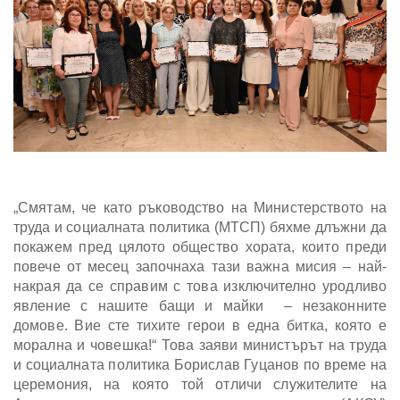
„Смятам, че като ръководство на Министерството на
труда и социалната политика (МТСП) бяхме длъжни да
покажем пред цялото общество хората, които преди
повече от месец започнаха тази важна мисия – най-
накрая да се справим с това изключително уродливо
явление с нашите бащи и майки – незаконните
домове. Вие сте тихите герои в една битка, която е
морална и човешка!“ Това заяви министърът на труда
и социалната политика Борислав Гуцанов по време на
церемония, на която той отличи служителите на