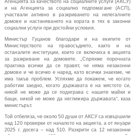
Агенцията за качеството на социалните услуги (АКСУ)
и на Агенцията за социално подпомагане (АСП),
участвали активно в разкриването на нелегалните
домове и настаняването на хората в тях в законни
социални услуги при достойни условия.
Министър Гуцанов благодари и на екипите от
Министерството на правосъдието, както и на
останалите институции, които се включиха в акцията
за разкриване на домовете. „Спряхме порочната
практика всички да се правят, че няма незаконни
домове и че всичко е наред, като всички знаехме, че
има такъв проблем. Успяхме да покажем, че когато
работим заедно, когато държавата е на мястото си,
никой не може да се подиграва с нашите майки и
бащи, никой не може да неглижира държавата“, каза
министърът.
Той отбеляза, че около 50 души от АКСУ са извършили
над 120 проверки от началото на акцията, а от януари
2025 г. досега – над 510. Разкрити са 12 незаконни