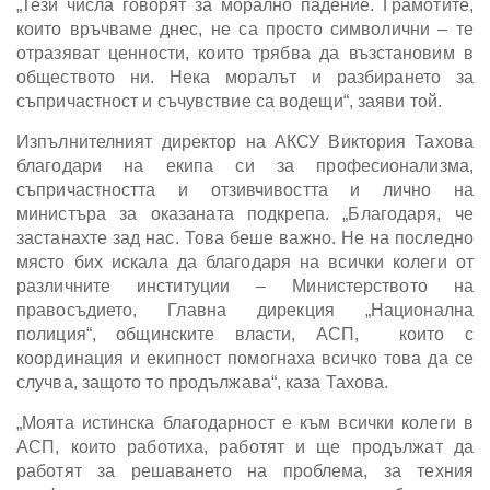
„Тези числа говорят за морално падение. Грамотите,
които връчваме днес, не са просто символични – те
отразяват ценности, които трябва да възстановим в
обществото ни. Нека моралът и разбирането за
съпричастност и съчувствие са водещи“, заяви той.
Изпълнителният директор на АКСУ Виктория Тахова
благодари на екипа си за професионализма,
съпричастността и отзивчивостта и лично на
министъра за оказаната подкрепа. „Благодаря, че
застанахте зад нас. Това беше важно. Не на последно
място бих искала да благодаря на всички колеги от
различните институции – Министерството на
правосъдието, Главна дирекция „Национална
полиция“, общинските власти, АСП, които с
координация и екипност помогнаха всичко това да се
случва, защото то продължава“, каза Тахова.
„Моята истинска благодарност е към всички колеги в
АСП, които работиха, работят и ще продължат да
работят за решаването на проблема, за техния