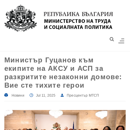
Моля,
обърнете
внимание:
Този
уебсайт
разполага
със
Министър Гуцанов към
система
екипите на АКСУ и АСП за
за
достъпност.
разкритите незаконни домове:
Вие сте тихите герои
Новини
Jul 11, 2025
Пресцентър МТСП