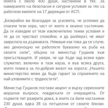
обекта с около 400 души, настанени в тях. За
намирането на безопасни и сигурни условия за тях са
работили екипите на 17 дирекции от АСП.
„Безкрайно ви благодаря за усилията, че успяхме да
спасим тези хора, част от които в окаяно състояние.
Да ги изведем от тези изключително тежки условия и
те да се чувстват спокойни, и да разберат, че имат
закрилата на държавата. Нямаше как това да се случи,
ако денонощно не работихте буквално на ръба на
своите сили“, обърна се министър Гуцанов към
присъстващите. И увери, че ще бъде зад всеки един
служител, включен в тази кауза, и във всяка друга,
която помага за по-добрия живот на хората: „Нашето
министерство може да бъде гарант за справянето на
най-уязвимите с трудностите“.
Министър Гуцанов постави акцент и върху сериозните
морални въпроси, повдигнати от операцията. От
първите пет разкрити дома, в които са били настанени
230 души, едва 38 са потърсени от своите близки.