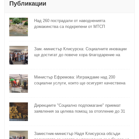
Публикации
Над 260 пострадали от наводненията
домакинства са подкрепени от МТСП
Зам.-министър Клисурска: Социалните иновации
ще достигат до повече хора благодарение на
методика на МТСП
Министър Ефремова: Изграждаме над 200
социални услуги, които ще осигурят качествена
грижа за хора с увреждания
Дирекциите "Социално подпомагане" приемат
заявления за целева помощ за отопление до 31
октомври
Заместник-министър Надя Клисурска обсъди