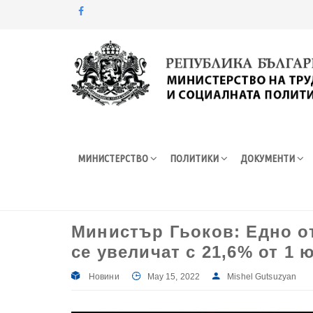
Моля,
обърнете
внимание:
Този
уебсайт
разполага
със
система
МИНИСТЕРСТВО
ПОЛИТИКИ
ДОКУМЕНТИ
за
достъпност.
Натиснете
Control-
F11
Министър Гьоков: Едно о
за
се увеличат с 21,6% от 1 
настройка
на
уебсайта
Новини
May 15, 2022
Mishel Gutsuzyan
за
хора