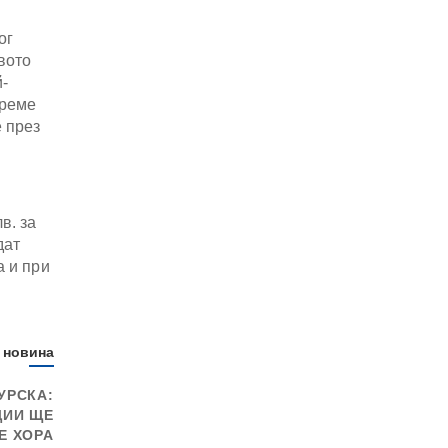
ог
вото
-
време
 през
в. за
дат
а и при
 новина
УРСКА:
ЦИИ ЩЕ
Е ХОРА