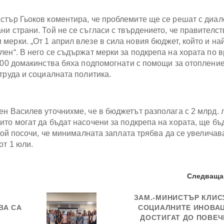
стър Гьоков коментира, че проблемите ще се решат с диал
и страни. Той не се съгласи с твърдението, че правителст
ерки. „От 1 април влезе в сила новия бюджет, който и най
лен“. В него се съдържат мерки за подкрепа на хората по 
000 домакинства бяха подпомогнати с помощи за отопление
труда и социалната политика.
н Василев уточнихме, че в бюджетът разполага с 2 млрд. л
ито могат да бъдат насочени за подкрепа на хората, ще бъ
 Той посочи, че минималната заплата трябва да се увеличав
от 1 юли.
Следваща
ЗАМ.-МИНИСТЪР КЛИС
ВА СА
СОЦИАЛНИТЕ ИНОВА
ДОСТИГАТ ДО ПОВЕЧ