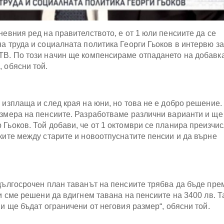
невния ред на правителството, е от 1 юли пенсиите да се
а труда и социалната политика Георги Гьоков в интервю за
ТВ. По този начин ще компенсираме отпадането на добавка
 обясни той.
 изплаща и след края на юни, но това не е добро решение.
азмера на пенсиите. Разработваме различни варианти и ще
 Гьоков. Той добави, че от 1 октомври се планира преизчи
ките между старите и новоотпуснатите пенсии и да върне
дългосрочен план таванът на пенсиите трябва да бъде пре
ли сме решени да вдигнем тавана на пенсиите на 3400 лв. Т
ии ще бъдат ограничени от неговия размер“, обясни той.