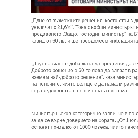
„Едно от възможните решения, което стои в д
увеличат с 21,6%“. Това съобщи министърът н
предаването „Защо, господин министър“ на Б
ковид от 60 лв. и ще преодолеем инфлацията,
„Друг вариант е добавката да продължи да се
Доброто решение е 60-те лева да влязат в р
вземем най-доброто решение“, каза министър
на пенсиите, чиято цел ще е да намали разли
справедливостта в пенсионната система.
Министър Гьоков категорично заяви, че в по-
за да се върне доверието на хората. „От 1 ю
останат по-малко от 1000 човека, чиито пенс