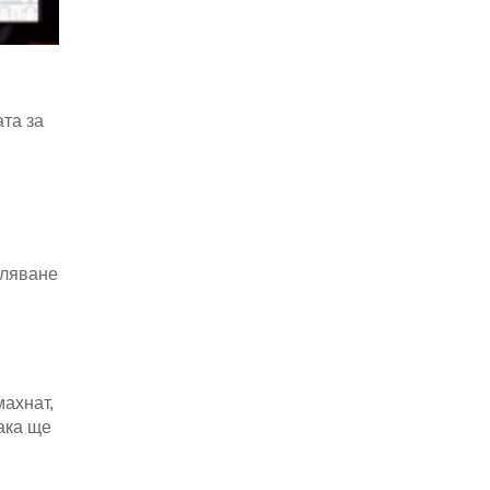
та за
сляване
махнат,
ака ще