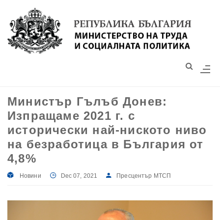
Моля,
обърнете
внимание:
Този
уебсайт
разполага
със
Министър Гълъб Донев:
система
Изпращаме 2021 г. с
за
достъпност.
исторически най-ниското ниво
на безработица в България от
4,8%
Новини
Dec 07, 2021
Пресцентър МТСП