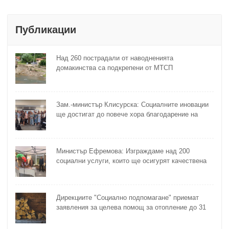
Публикации
Над 260 пострадали от наводненията
домакинства са подкрепени от МТСП
Зам.-министър Клисурска: Социалните иновации
ще достигат до повече хора благодарение на
методика на МТСП
Министър Ефремова: Изграждаме над 200
социални услуги, които ще осигурят качествена
грижа за хора с увреждания
Дирекциите "Социално подпомагане" приемат
заявления за целева помощ за отопление до 31
октомври