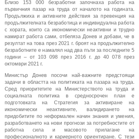
Близо 153 000 безработни започнаха работа на
първичния пазар на труда от началото на годината.
Продължиха и активните действия за превенция на
продължителната безработица и индивидуална работа
с хората, които са икономически неактивни и трудно
намират работа сами, отбеляза Донев и добави, че в
резултат на това през 2021 г. броят на продължително
безработните е намалял над два пъти за последните 5
години – от 103 098 през 2016 г. до 40 078 през
октомври 2021 г.
Министър Донев посочи най-важните предстоящи
задачи в областта на политиката на пазара на труда.
Сред приоритетите на Министерството на труда и
социалната политика в средносрочен план е
подготовката на Стратегия за активиране на
икономически неактивните, валидирането на
придобитите по неформален начин знания и умения,
разработването на нови прогнози за потребностите от
работна сила и масовото прилагане на
професионалното и кариерното ориентиране. С тези