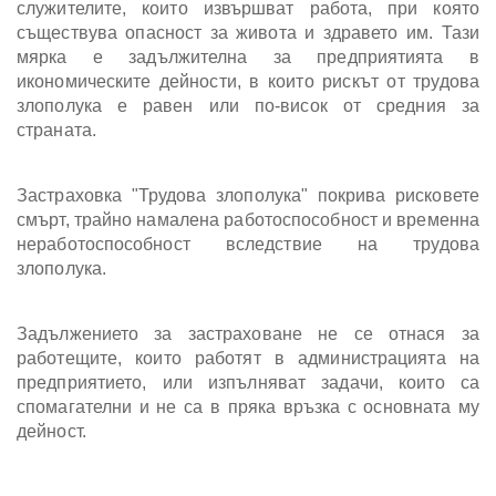
служителите, които извършват работа, при която
съществува опасност за живота и здравето им. Тази
мярка е задължителна за предприятията в
икономическите дейности, в които рискът от трудова
злополука е равен или по-висок от средния за
страната.
Застраховка "Трудова злополука" покрива рисковете
смърт, трайно намалена работоспособност и временна
неработоспособност вследствие на трудова
злополука.
Задължението за застраховане не се отнася за
работещите, които работят в администрацията на
предприятието, или изпълняват задачи, които са
спомагателни и не са в пряка връзка с основната му
дейност.