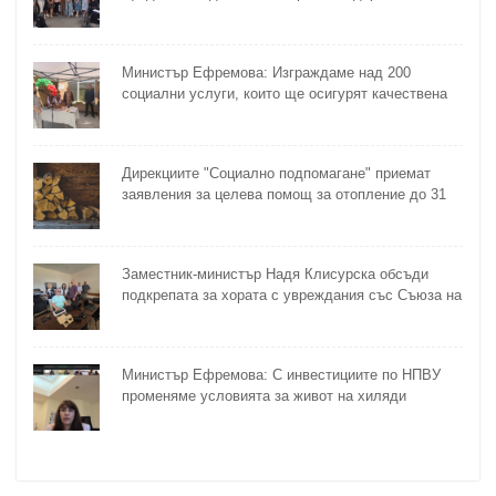
методика на МТСП
Министър Ефремова: Изграждаме над 200
социални услуги, които ще осигурят качествена
грижа за хора с увреждания
Дирекциите "Социално подпомагане" приемат
заявления за целева помощ за отопление до 31
октомври
Заместник-министър Надя Клисурска обсъди
подкрепата за хората с увреждания със Съюза на
слепите
Министър Ефремова: С инвестициите по НПВУ
променяме условията за живот на хиляди
възрастни и хора с увреждания