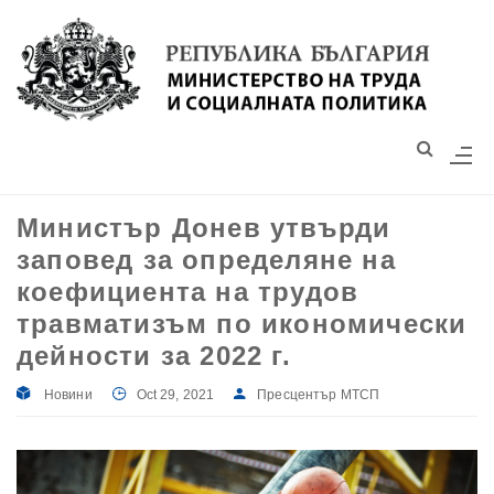
Моля,
обърнете
внимание:
Този
уебсайт
разполага
със
Министър Донев утвърди
система
заповед за определяне на
за
достъпност.
коефициента на трудов
травматизъм по икономически
дейности за 2022 г.
Новини
Oct 29, 2021
Пресцентър МТСП