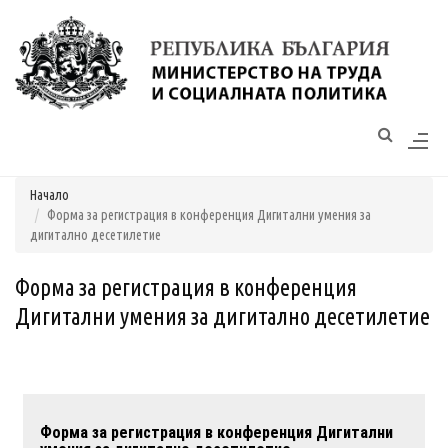
Моля,
обърнете
внимание:
Този
уебсайт
разполага
Начало
със
Форма за регистрация в конференция Дигитални умения за
система
дигитално десетилетие
за
достъпност.
Форма за регистрация в конференция
Дигитални умения за дигитално десетилетие