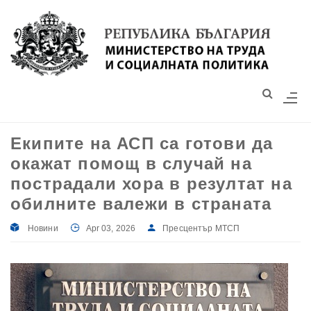
Моля,
обърнете
внимание:
Този
уебсайт
разполага
със
Екипите на АСП са готови да
система
окажат помощ в случай на
за
достъпност.
пострадали хора в резултат на
обилните валежи в страната
Новини
Apr 03, 2026
Пресцентър МТСП