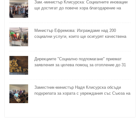
Зам.-министър Клисурска: Социалните иновации
ще достигат до повече хора благодарение на
методика на МТСП
Министър Ефремова: Изграждаме над 200
социални услуги, които ще осигурят качествена
грижа за хора с увреждания
Дирекциите "Социално подпомагане" приемат
заявления за целева помощ за отопление до 31
октомври
Заместник-министър Надя Клисурска обсъди
подкрепата за хората с увреждания със Съюза на
слепите