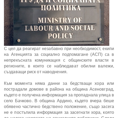
С цел да реагират незабавно при необходимост, екипи
на Агенцията за социално подпомагане (АСП) са в
непрекъсната комуникация с общинските власти в
регионите, в които се наблюдават обилни валежи,
създаващи риск от наводнения.
Към момента няма данни за бедстващи хора или
пострадали домове в района на община Асеновград,
където е получена информация за пропаднала улица в
село Бачково. В община Ардино, където вчера беше
обявено частично бедствено положение, също засега
не е постъпила информация за засегнати хора, която