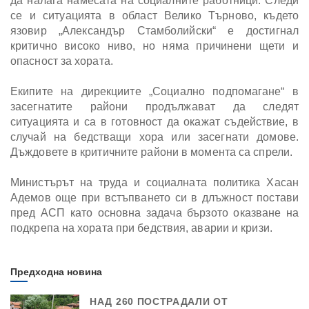
да налага намесата на социалните работници. Следи
се и ситуацията в област Велико Търново, където
язовир „Александър Стамболийски“ е достигнал
критично високо ниво, но няма причинени щети и
опасност за хората.
Екипите на дирекциите „Социално подпомагане“ в
засегнатите райони продължават да следят
ситуацията и са в готовност да окажат съдействие, в
случай на бедстващи хора или засегнати домове.
Дъждовете в критичните райони в момента са спрели.
Министърът на труда и социалната политика Хасан
Адемов още при встъпването си в длъжност постави
пред АСП като основна задача бързото оказване на
подкрепа на хората при бедствия, аварии и кризи.
Предходна новина
НАД 260 ПОСТРАДАЛИ ОТ