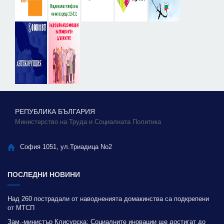
РЕПУБЛИКА БЪЛГАРИЯ
Министерство на Труда и Социалната Политика
София 1051, ул.Триадица No2
ПОСЛЕДНИ НОВИНИ
Над 260 пострадали от наводненията домакинства са подкрепени
от МТСП
Зам.-министър Клисурска: Социалните иновации ще достигат до