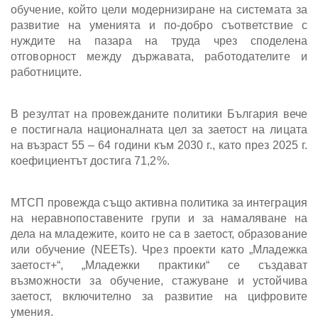
обучение, който цели модернизиране на системата за
развитие на уменията и по-добро съответствие с
нуждите на пазара на труда чрез споделена
отговорност между държавата, работодателите и
работниците.
В резултат на провежданите политики България вече
е постигнала националната цел за заетост на лицата
на възраст 55 – 64 години към 2030 г., като през 2025 г.
коефициентът достига 71,2%.
МТСП провежда също активна политика за интеграция
на неравнопоставените групи и за намаляване на
дела на младежите, които не са в заетост, образование
или обучение (NEETs). Чрез проекти като „Младежка
заетост+“, „Младежки практики“ се създават
възможности за обучение, стажуване и устойчива
заетост, включително за развитие на цифровите
умения.