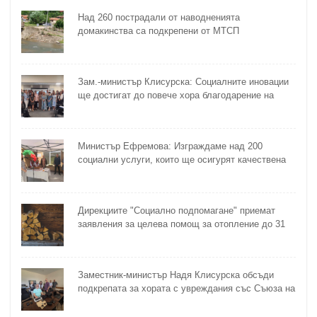
Над 260 пострадали от наводненията
домакинства са подкрепени от МТСП
Зам.-министър Клисурска: Социалните иновации
ще достигат до повече хора благодарение на
методика на МТСП
Министър Ефремова: Изграждаме над 200
социални услуги, които ще осигурят качествена
грижа за хора с увреждания
Дирекциите "Социално подпомагане" приемат
заявления за целева помощ за отопление до 31
октомври
Заместник-министър Надя Клисурска обсъди
подкрепата за хората с увреждания със Съюза на
слепите