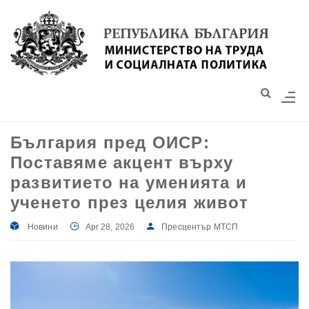
Моля,
обърнете
внимание:
Този
уебсайт
разполага
със
България пред ОИСР:
система
Поставяме акцент върху
за
достъпност.
развитието на уменията и
ученето през целия живот
Новини
Apr 28, 2026
Пресцентър МТСП