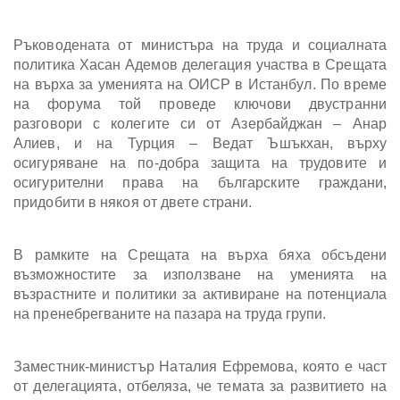
Ръководената от министъра на труда и социалната
политика Хасан Адемов делегация участва в Срещата
на върха за уменията на ОИСР в Истанбул. По време
на форума той проведе ключови двустранни
разговори с колегите си от Азербайджан – Анар
Алиев, и на Турция – Ведат Ъшъкхан, върху
осигуряване на по-добра защита на трудовите и
осигурителни права на българските граждани,
придобити в някоя от двете страни.
В рамките на Срещата на върха бяха обсъдени
възможностите за използване на уменията на
възрастните и политики за активиране на потенциала
на пренебрегваните на пазара на труда групи.
Заместник-министър Наталия Ефремова, която е част
от делегацията, отбеляза, че темата за развитието на