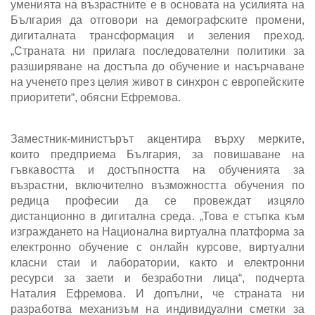
уменията на възрастните е в основата на усилията на
България да отговори на демографските промени,
дигиталната трансформация и зеления преход.
„Страната ни прилага последователни политики за
разширяване на достъпа до обучение и насърчаване
на ученето през целия живот в синхрон с европейските
приоритети“, обясни Ефремова.
Заместник-министърът акцентира върху мерките,
които предприема България, за повишаване на
гъвкавостта и достъпността на обученията за
възрастни, включително възможността обучения по
редица професии да се провеждат изцяло
дистанционно в дигитална среда. „Това е стъпка към
изграждането на Национална виртуална платформа за
електронно обучение с онлайн курсове, виртуални
класни стаи и лаборатории, както и електронни
ресурси за заети и безработни лица“, подчерта
Наталия Ефремова. И допълни, че страната ни
разработва механизъм на индивидуални сметки за