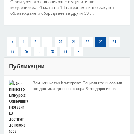
С осигуреното финансиране общините ще
модернизират базата на 18 патронажа и ще закупят
обзавеждане и оборудване за други 33.
‹
1
2
...
20
21
22
23
24
25
26
...
28
29
›
Публикации
Зам.-министър Клисурска: Социалните иновации
ще достигат до повече хора благодарение на
методика на МТСП