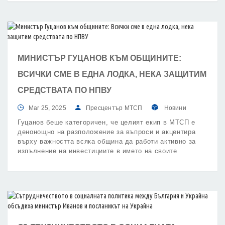
както и със социалните партньори – синдикати и
работодатели.
МИНИСТЪР ГУЦАНОВ КЪМ ОБЩИНИТЕ:
ВСИЧКИ СМЕ В ЕДНА ЛОДКА, НЕКА ЗАЩИТИМ
СРЕДСТВАТА ПО НПВУ
Mar 25, 2025
Пресцентър МТСП
Новини
Гуцанов беше категоричен, че целият екип в МТСП е
денонощно на разположение за въпроси и акцентира
върху важността всяка община да работи активно за
изпълнение на инвестициите в името на своите
жители.