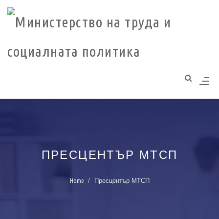
Моля,
обърнете
внимание:
Този
уебсайт
разполага
със
система
за
достъпност.
ПРЕСЦЕНТЪР МТСП
Home
Пресцентър МТСП