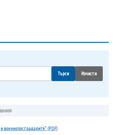
Търси
Изчисти
дания
е и военнопострадалите" (PDF)