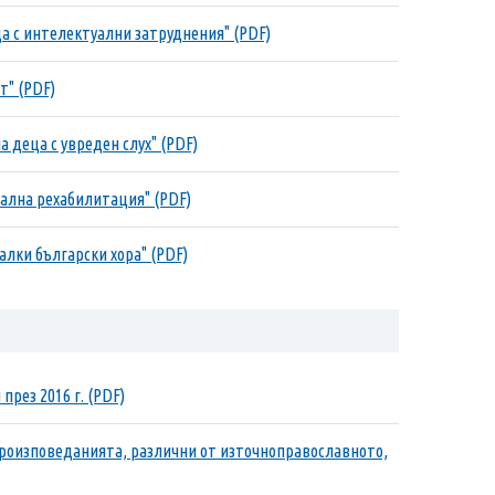
ца с интелектуални затруднения" (PDF)
т" (PDF)
а деца с увреден слух" (PDF)
иална рехабилитация" (PDF)
алки български хора" (PDF)
през 2016 г. (PDF)
вероизповеданията, различни от източноправославното,