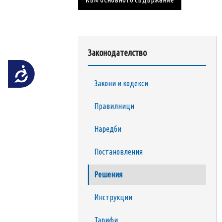
на
уебсайта
за
хора
Законодателство
със
зрителни
Достъпност
увреждания,
Закони и кодекси
които
използват
Правилници
екранен
четец;
Наредби
Натиснете
Постановления
Control-
F10,
Решения
за
да
Инструкции
отворите
меню
Тарифи