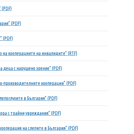
" (PDF)
ария" (PDF)
" (PDF)
з на кооперациите на инвалидите" (RTF)
на деца с нарушено зрение" (PDF)
ово-производителните кооперации" (PDF)
лепоглухите в България" (PDF)
хора с трайни увреждания" (PDF)
кооперация на слепите в България" (PDF)