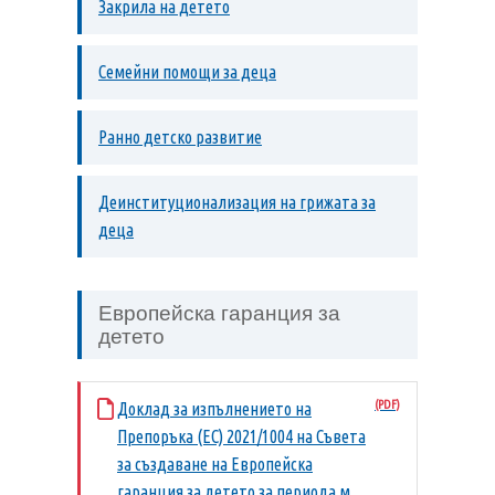
Закрила на детето
Семейни помощи за деца
Ранно детско развитие
Деинституционализация на грижата за
деца
Европейска гаранция за
детето
Доклад за изпълнението на
Препоръка (ЕС) 2021/1004 на Съвета
за създаване на Европейска
гаранция за детето за периода м.