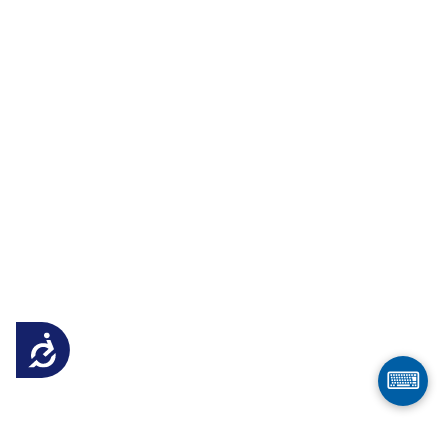
Достъпност
⌨