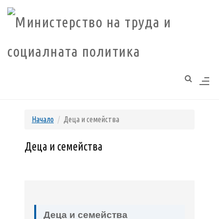
Моля,
обърнете
внимание:
Този
уебсайт
разполага
със
Начало
Деца и семейства
система
за
Деца и семейства
достъпност.
Деца и семейства