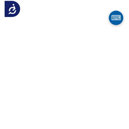
Достъпност
⌨