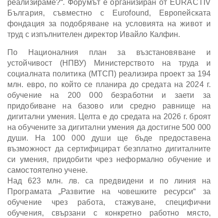
реализираме?“. Форумът е организиран от EURACTIV
България, съвместно с Eurofound, Европейската
фондация за подобряване на условията на живот и
труд с изпълнителен директор Ивайло Калфин.
По Националния план за възстановяване и
устойчивост (НПВУ) Министерството на труда и
социалната политика (МТСП) реализира проект за 194
млн. евро, по който се планира до средата на 2024 г.
обучение на 200 000 безработни и заети за
придобиване на базово или средно равнище на
дигитални умения. Целта е до средата на 2026 г. броят
на обучените за дигитални умения да достигне 500 000
души. На 100 000 души ще бъде предоставена
възможност да сертифицират безплатно дигиталните
си умения, придобити чрез неформално обучение и
самостоятелно учене.
Над 623 млн. лв. са предвидени и по линия на
Програмата „Развитие на човешките ресурси“ за
обучение чрез работа, стажуване, специфични
обучения, свързани с конкретно работно място,