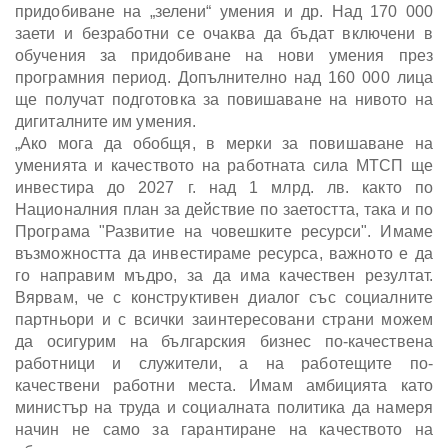
придобиване на „зелени“ умения и др. Над 170 000
заети и безработни се очаква да бъдат включени в
обучения за придобиване на нови умения през
програмния период. Допълнително над 160 000 лица
ще получат подготовка за повишаване на нивото на
дигиталните им умения.
„Ако мога да обобщя, в мерки за повишаване на
уменията и качеството на работната сила МТСП ще
инвестира до 2027 г. над 1 млрд. лв. както по
Националния план за действие по заетостта, така и по
Програма "Развитие на човешките ресурси". Имаме
възможността да инвестираме ресурса, важното е да
го направим мъдро, за да има качествен резултат.
Вярвам, че с конструктивен диалог със социалните
партньори и с всички заинтересовани страни можем
да осигурим на българския бизнес по-качествена
работници и служители, а на работещите по-
качествени работни места. Имам амбицията като
министър на труда и социалната политика да намеря
начин не само за гарантиране на качеството на