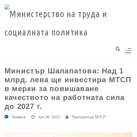
Моля,
обърнете
внимание:
Този
уебсайт
разполага
със
система
Министър Шалапатова: Над 1
за
млрд. лева ще инвестира МТСП
достъпност.
в мерки за повишаване
качеството на работната сила
до 2027 г.
Новини
Jun 28, 2023
Пресцентър МТСП