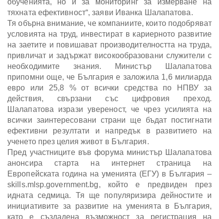
обученията, но и за мониторинг за измерване на
тяхната ефективност“, заяви Иванка Шалапатова.
Тя обърна внимание, че компаниите, които подобряват
условията на труд, инвестират в кариерното развитие
на заетите и повишават производителността на труда,
привличат и задържат високообразовани служители с
необходимите знания. Министър Шалапатова
припомни още, че България е заложила 1,6 милиарда
евро или 25,8 % от всички средства по НПВУ за
действия, свързани със цифровия преход.
Шалапатова изрази увереност, че чрез усилията на
всички заинтересовани страни ще бъдат постигнати
ефективни резултати и напредък в развитието на
ученето през целия живот в България.
Пред участниците във форума министър Шалапатова
анонсира старта на интернет страница на
Европейската година на уменията (ЕГУ) в България –
skills.mlsp.government.bg, който е предвиден през
идната седмица. Тя ще популяризира дейностите и
инициативите за развитие на уменията в България,
като е създадена възможност за регистрация на