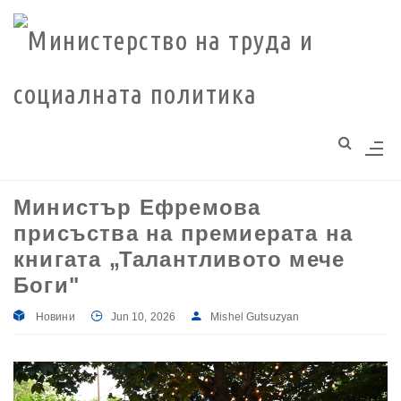
Моля,
обърнете
внимание:
Този
уебсайт
разполага
със
система
Министър Ефремова
за
присъства на премиерата на
достъпност.
книгата „Талантливото мече
Боги"
Новини
Jun 10, 2026
Mishel Gutsuzyan