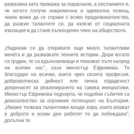
разказана като приказка за пораснали, а посланието е,
че когато получи навременна и адекватна помощ,
човек може да се справи с всяко предизвикателство,
да развие талантите си, да излезе от социалната
изолация и да стане пълноценен член на обществото.
„Надявам се да откривате още много талантливи
мечета и да разказвате техните истории. Дори когато
са трудни, те са вдъхновяващи и показват пътя напред
на всички нас", каза министър Ефремова. Тя
благодари на всички, които чрез своята професия,
доброволческа дейност или лична отдаденост
допринасят за реализирането на такива инициативи.
Министър Ефремова подчерта, че подобни събития са
доказателство за огромния потенциал на България.
„Имаме толкова талантливи млади хора, които вярват
в доброто и всеки ден работят то да побеждава",
допълни тя.