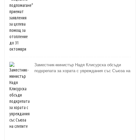
Заместник-министър Надя Клисурска обсъди
подкрепата за хората с увреждания със Съюза на
слепите