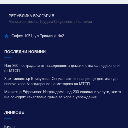
РЕПУБЛИКА БЪЛГАРИЯ
Министерство на Труда и Социалната Политика
София 1051, ул.Триадица No2
ПОСЛЕДНИ НОВИНИ
Над 260 пострадали от наводненията домакинства са подкрепени
от МТСП
Зам.-министър Клисурска: Социалните иновации ще достигат до
повече хора благодарение на методика на МТСП
Министър Ефремова: Изграждаме над 200 социални услуги, които
ще осигурят качествена грижа за хора с увреждания
ЛИНКОВЕ
Начало