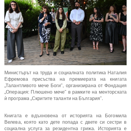
Министърът на труда и социалната политика Наталия
Ефремова присъства на премиерата на книгата
„Талантливото мече Боги", организирана от Фондация
„Операция: Плюшено мече" в рамките на менторската
ѝ програма „Скритите таланти на България".
Книгата е вдъхновена от историята на Богомила
Велева, която като дете попада с двете си сестри в
социална услуга за резидентна грижа. Историята е