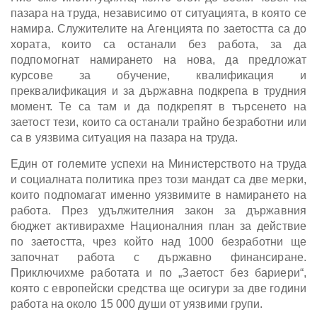
пазара на труда, независимо от ситуацията, в която се
намира. Служителите на Агенцията по заетостта са до
хората, които са останали без работа, за да
подпомогнат намирането на нова, да предложат
курсове за обучение, квалификация и
преквалификация и за държавна подкрепа в трудния
момент. Те са там и да подкрепят в търсенето на
заетост тези, които са останали трайно безработни или
са в уязвима ситуация на пазара на труда.
Един от големите успехи на Министерството на труда
и социалната политика през този мандат са две мерки,
които подпомагат именно уязвимите в намирането на
работа. През удължителния закон за държавния
бюджет активирахме Националния план за действие
по заетостта, чрез който над 1000 безработни ще
започнат работа с държавно финансиране.
Приключихме работата и по „Заетост без бариери“,
която с европейски средства ще осигури за две години
работа на около 15 000 души от уязвими групи.