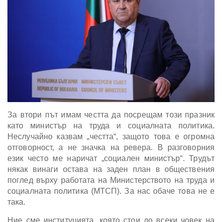
За втори път имам честта да посрещам този празник
като министър на труда и социалната политика.
Неслучайно казвам „честта“, защото това е огромна
отговорност, а не значка на ревера. В разговорния
език често ме наричат „социален министър“. Трудът
някак винаги остава на заден план в обществения
поглед върху работата на Министерството на труда и
социалната политика (МТСП). За нас обаче това не е
така.
Ние сме институцията, която стои до всеки човек на