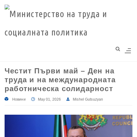
Моля,
обърнете
внимание:
Този
уебсайт
разполага
със
система
Честит Първи май – Ден на
за
труда и на международната
достъпност.
работническа солидарност
Новини
May 01, 2026
Mishel Gutsuzyan