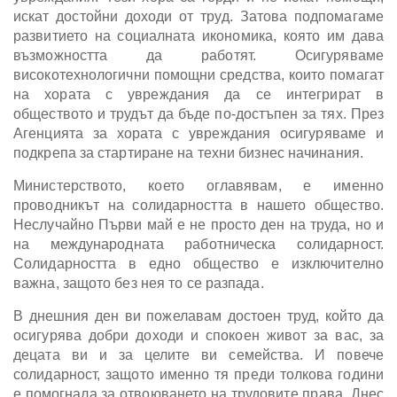
искат достойни доходи от труд. Затова подпомагаме
развитието на социалната икономика, която им дава
възможността да работят. Осигуряваме
високотехнологични помощни средства, които помагат
на хората с увреждания да се интегрират в
обществото и трудът да бъде по-достъпен за тях. През
Агенцията за хората с увреждания осигуряваме и
подкрепа за стартиране на техни бизнес начинания.
Министерството, което оглавявам, е именно
проводникът на солидарността в нашето общество.
Неслучайно Първи май е не просто ден на труда, но и
на международната работническа солидарност.
Солидарността в едно общество е изключително
важна, защото без нея то се разпада.
В днешния ден ви пожелавам достоен труд, който да
осигурява добри доходи и спокоен живот за вас, за
децата ви и за целите ви семейства. И повече
солидарност, защото именно тя преди толкова години
е помогнала за отвоюването на трудовите права. Днес