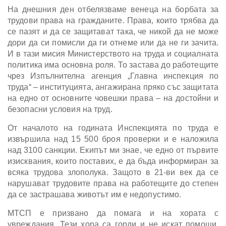
На днешния ден отбелязваме венеца на борбата за
трудови права на гражданите. Права, които трябва да
се пазят и да се защитават така, че никой да не може
дори да си помисли да ги отнеме или да не ги зачита.
И в тази мисия Министерството на труда и социалната
политика има основна роля. То застава до работещите
чрез Изпълнителна агенция „Главна инспекция по
труда“ – институцията, ангажирана пряко със защитата
на едно от основните човешки права – на достойни и
безопасни условия на труд.
От началото на годината Инспекцията по труда е
извършила над 15 500 броя проверки и е наложила
над 3100 санкции. Екипът ми знае, че едно от първите
изисквания, които поставих, е да бъда информиран за
всяка трудова злополука. Защото в 21-ви век да се
нарушават трудовите права на работещите до степен
да се застрашава животът им е недопустимо.
МТСП е призвано да помага и на хората с
увреждания. Тези хора са горди и не искат помощи,