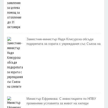
Заместник-министър Надя Клисурска обсъди
подкрепата за хората с увреждания със Съюза на
слепите
Министър Ефремова: С инвестициите по НПВУ
променяме условията за живот на хиляди
възрастни и хора с увреждания