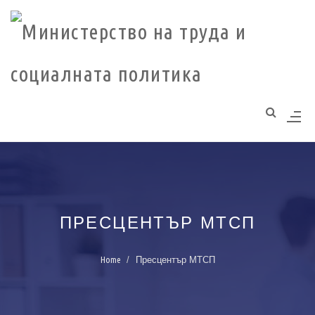
Моля,
обърнете
внимание:
Този
уебсайт
разполага
със
система
за
достъпност.
ПРЕСЦЕНТЪР МТСП
Home
Пресцентър МТСП