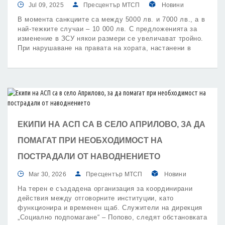
Jul 09, 2025
Пресцентър МТСП
Новини
В момента санкциите са между 5000 лв. и 7000 лв., а в
най-тежките случаи – 10 000 лв. С предложенията за
изменение в ЗСУ някои размери се увеличават тройно.
При нарушаване на правата на хората, настанени в
социалните услуги, санкцията ще стига 25 000 лева, а
при предоставянето им без лиценз тя ще бъде до 30
000 лева.
ЕКИПИ НА АСП СА В СЕЛО АПРИЛОВО, ЗА ДА
ПОМАГАТ ПРИ НЕОБХОДИМОСТ НА
ПОСТРАДАЛИ ОТ НАВОДНЕНИЕТО
Mar 30, 2026
Пресцентър МТСП
Новини
На терен е създадена организация за координирани
действия между отговорните институции, като
функционира и временен щаб. Служители на дирекция
„Социално подпомагане“ – Попово, следят обстановката