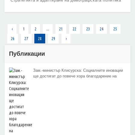
Стратегията и адаптиране на демографската политика
към съвременните предизвикателства.
‹
1
2
...
21
22
23
24
25
26
27
28
29
›
Публикации
Зам.-министър Клисурска: Социалните иновации
ще достигат до повече хора благодарение на
методика на МТСП