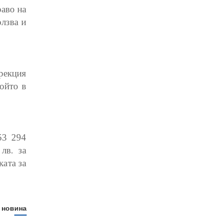
раво на
олзва и
рекция
ойто в
53 294
лв. за
ката за
 новина