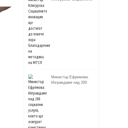
иновации ще достигат
до повече хора
благодарение на
методика на МТСП
Министър Ефремова:
Изграждаме над 200
социални услуги, които
ще осигурят качествена
грижа за хора с
увреждания