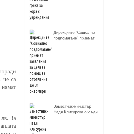
Дирекциите "Социално
подпомагане" приемат
заявления за целева
помощ за отопление до
31 октомври
поради
 че са
 нямат
Заместник-министър
Надя Клисурска обсъди
 лв. За
подкрепата за хората с
увреждания със Съюза
аплата
на слепите
ните, в