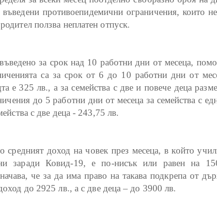
а въведени противоепидемични ограничения, които не
родител ползва неплатен отпуск.
въведено за срок над 10 работни дни от месеца, пом
иченията са за срок от 6 до 10 работни дни от месе
а е 325 лв., а за семейства с две и повече деца разм
ичения до 5 работни дни от месеца за семейства с ед
ейства с две деца - 243,75 лв.
о средният доход на човек през месеца, в който учи
ени заради Ковид-19, е по-нисък или равен на 1
начава, че за да има право на такава подкрепа от дъ
оход до 2925 лв., а с две деца – до 3900 лв.