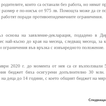
родителите, които са останали без работа, но нямат п
 размер е по-нисък от 975 лв. Помощта може да се п
да работят поради противоепидемичните ограничения.
з основа на заявление-декларация, подадено в Ди
с най-късно до края на месеца, следващ месеца, за к
и ограничения във връзка с извънредното положение.
ври 2020 г. до момента от нея са се възползвали 
вния бюджет бяха осигурени допълнително 30 млн. 
на деца до 14 години, с което общият бюджет на мяр
Следваща