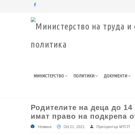
Моля,
обърнете
внимание:
Този
уебсайт
разполага
със
система
за
МИНИСТЕРСТВО
ПОЛИТИКИ
ДОКУМЕНТИ
достъпност.
Натиснете
Control-
F11
за
Родителите на деца до 14
настройка
на
имат право на подкрепа 
уебсайта
за
Новини
Oct 21, 2021
Пресцентър МТСП
хора