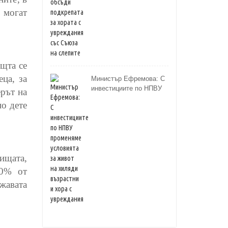
 могат
ощта се
ца, за
Министър Ефремова: С
инвестициите по НПВУ
ерът на
променяме условията за
но дете
живот на хиляди
възрастни и хора с
увреждания
лищата,
50% от
ржавата