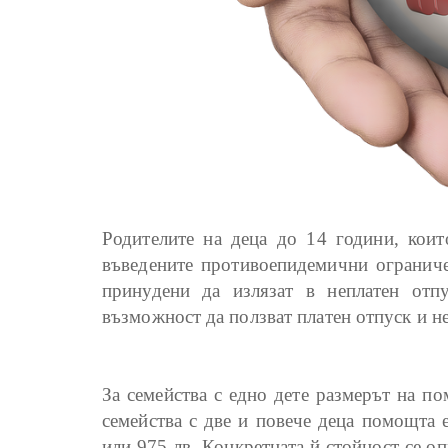
Родителите на деца до 14 години, коит
въведените противоепидемични ограниче
принудени да излязат в неплатен отп
възможност да ползват платен отпуск и не
За семейства с едно дете размерът на по
семейства с две и повече деца помощта 
или 975 лв. Конкретната й стойност се оп