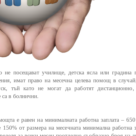
о не посещават училище, детска ясла или градина 
ния, имат право на месечна целева помощ в случай,
уск, тъй като не могат да работят дистанционно,
 са в болнични.
мощта е равен на минималната работна заплата – 650
е 150% от размера на месечната минимална работна з
ределя за всеки месец поотделно съобразно броя на д