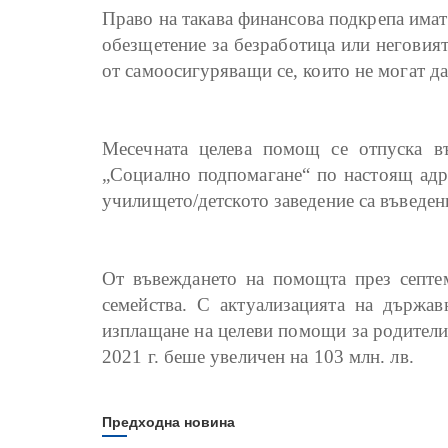
Право на такава финансова подкрепа имат 
обезщетение за безработица или неговият
от самоосигуряващи се, които не могат 
Месечната целева помощ се отпуска въ
„Социално подпомагане“ по настоящ адре
училището/детското заведение са въведен
От въвеждането на помощта през септем
семейства. С актуализацията на държа
изплащане на целеви помощи за родители 
2021 г. беше увеличен на 103 млн. лв.
Предходна новина