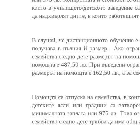
които в училището/детското заведение с
да надхвърлят дните, в които работещият 
В случай, че дистанционното обучение е 
получава в пълния й размер. Ако огран
семейства с едно дете размерът на помощт
помощта е 487,50 лв. При въведени огран
размерът на помощта е 162,50 лв., а за сем
Помощта се отпуска на семейства, в коит
детските ясли или градини са затвор
минималната заплата или 975 лв. Това оз
семейство с едно дете трябва да има общ д