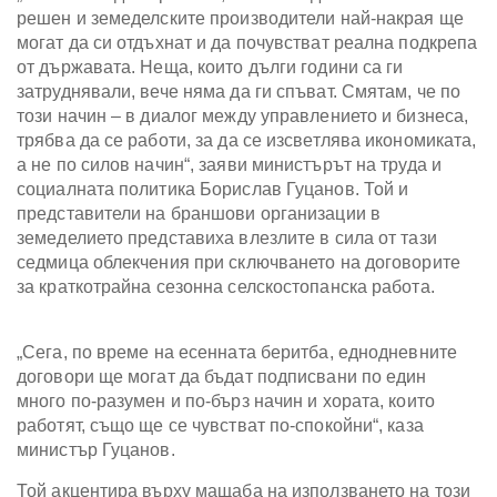
решен и земеделските производители най-накрая ще
могат да си отдъхнат и да почувстват реална подкрепа
от държавата. Неща, които дълги години са ги
затруднявали, вече няма да ги спъват. Смятам, че по
този начин – в диалог между управлението и бизнеса,
трябва да се работи, за да се изсветлява икономиката,
а не по силов начин“, заяви министърът на труда и
социалната политика Борислав Гуцанов. Той и
представители на браншови организации в
земеделието представиха влезлите в сила от тази
седмица облекчения при сключването на договорите
за краткотрайна сезонна селскостопанска работа.
„Сега, по време на есенната беритба, еднодневните
договори ще могат да бъдат подписвани по един
много по-разумен и по-бърз начин и хората, които
работят, също ще се чувстват по-спокойни“, каза
министър Гуцанов.
Той акцентира върху мащаба на използването на този