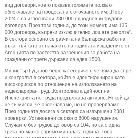
вид договори, което показва голямата полза от
облекчаване на процеса на сключването им: „През
2024 г. са използвани 230 000 еднодневни трудови
договора. През тази година, до този момент, има 135
000 договора, въпреки изключително лошата реколта“.
В сектора основно се разчита на българска работна
ръка, тъй като от началото на годината издадените от
Агенцията по заетостта разрешения за работа на
граждани от трети държави са едва 1500.
Министър Гуцанов беше категоричен, че няма да спре
и контролът в сектора, който е идентифициран като
високорисков по отношение на използването на
недеклариран труд. „Контролната дейност на
Инспекцията по труда продължава активно. Някой да
не си мисли, че облекчаваме, но не проверяваме.
През годината досега в сектора са извършени 2381
проверки. Установени са около 8000 нарушения.
Случаите без трудов договор са 104, но са с една
трета по-малко спрямо миналата година. Това