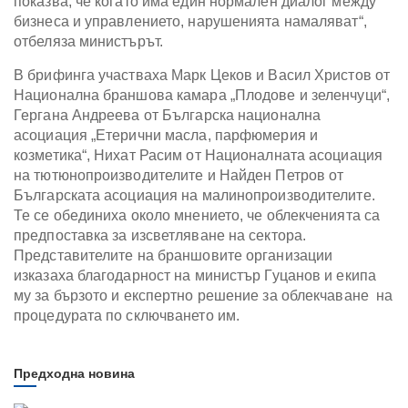
показва, че когато има един нормален диалог между
бизнеса и управлението, нарушенията намаляват“,
отбеляза министърът.
В брифинга участваха Марк Цеков и Васил Христов от
Национална браншова камара „Плодове и зеленчуци“,
Гергана Андреева от Българска национална
асоциация „Етерични масла, парфюмерия и
козметика“, Нихат Расим от Националната асоциация
на тютюнопроизводителите и Найден Петров от
Българската асоциация на малинопроизводителите.
Те се обединиха около мнението, че облекченията са
предпоставка за изсветляване на сектора.
Представителите на браншовите организации
изказаха благодарност на министър Гуцанов и екипа
му за бързото и експертно решение за облекчаване на
процедурата по сключването им.
Предходна новина