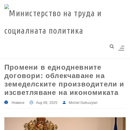
Моля,
обърнете
внимание:
Този
уебсайт
разполага
със
система
Промени в еднодневните
за
договори: облекчаване на
достъпност.
земеделските производители и
изсветляване на икономиката
Новини
Aug 08, 2025
Mishel Gutsuzyan