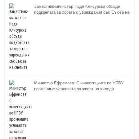
Заместник-министър Надя Клисурска обсъди
подкрепата за хората с увреждания със Съюза на
слепите
Министър Ефремова: С инвестициите по НПВУ
променяме условията за живот на хиляди
възрастни и хора с увреждания