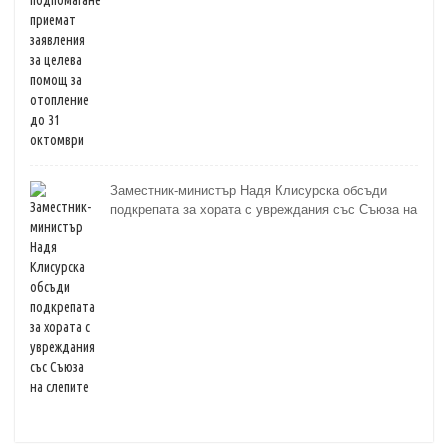
Заместник-министър Надя Клисурска обсъди
подкрепата за хората с увреждания със Съюза на
слепите