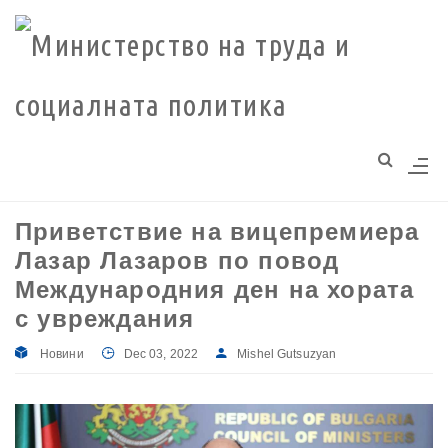
Моля,
обърнете
внимание:
Този
уебсайт
разполага
със
система
Приветствие на вицепремиера
за
Лазар Лазаров по повод
достъпност.
Международния ден на хората
с увреждания
Новини
Dec 03, 2022
Mishel Gutsuzyan