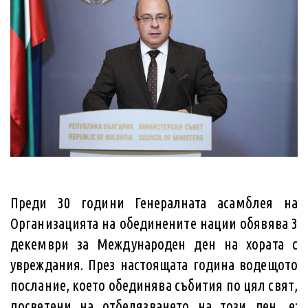
Преди 30 години Генералната асамблея на
Организацията на обединените нации обявява 3
декември за Международен ден на хората с
увреждания. През настоящата година водещото
послание, което обединява събития по цял свят,
посветени на отбелязването на този ден, е: