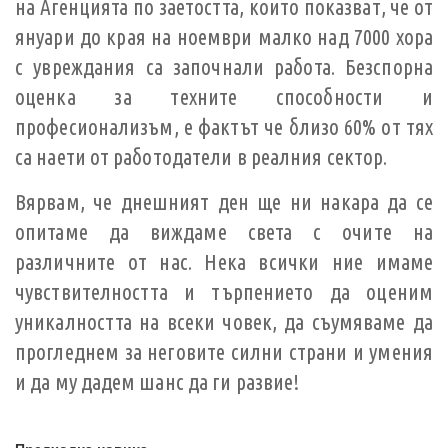
на Агенцията по заетостта, които показват, че от
януари до края на ноември малко над 7000 хора
с увреждания са започнали работа. Безспорна
оценка за техните способности и
професионализъм, е фактът че близо 60% от тях
са наети от работодатели в реалния сектор.
Вярвам, че днешният ден ще ни накара да се
опитаме да виждаме света с очите на
различните от нас. Нека всички ние имаме
чувствителността и търпението да оценим
уникалността на всеки човек, да съумяваме да
прогледнем за неговите силни страни и умения
и да му дадем шанс да ги развие!