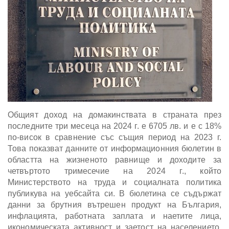
Общият доход на домакинствата в страната през
последните три месеца на 2024 г. е 6705 лв. и е с 18%
по-висок в сравнение със същия период на 2023 г.
Това показват данните от информационния бюлетин в
областта на жизненото равнище и доходите за
четвъртото тримесечие на 2024 г., който
Министерството на труда и социалната политика
публикува на уебсайта си. В бюлетина се съдържат
данни за брутния вътрешен продукт на България,
инфлацията, работната заплата и наетите лица,
икономическата активност и заетост на населението,