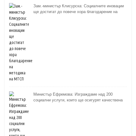
Зам.-министър Клисурска: Социалните иновации
ще достигат до повече хора благодарение на
методика на МТСП
Министър Ефремова: Изграждаме над 200
социални услуги, които ще осигурят качествена
грижа за хора с увреждания