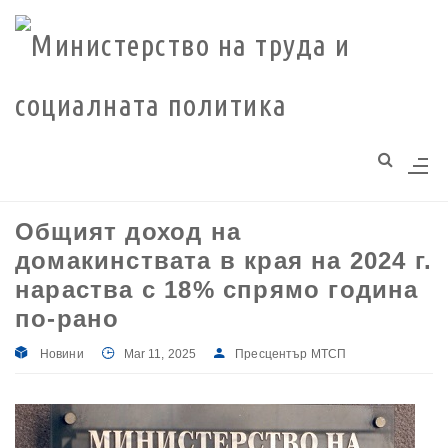
Моля,
обърнете
внимание:
Този
уебсайт
разполага
със
система
Общият доход на
за
домакинствата в края на 2024 г.
достъпност.
нараства с 18% спрямо година
по-рано
Новини
Mar 11, 2025
Пресцентър МТСП