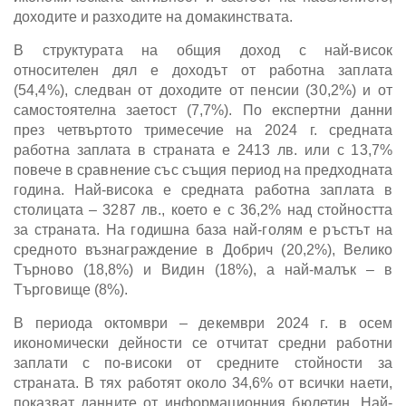
доходите и разходите на домакинствата.
В структурата на общия доход с най-висок
относителен дял е доходът от работна заплата
(54,4%), следван от доходите от пенсии (30,2%) и от
самостоятелна заетост (7,7%). По експертни данни
през четвъртото тримесечие на 2024 г. средната
работна заплата в страната e 2413 лв. или с 13,7%
повече в сравнение със същия период на предходната
година. Най-висока е средната работна заплата в
столицата – 3287 лв., което е с 36,2% над стойността
за страната. На годишна база най-голям е ръстът на
средното възнаграждение в Добрич (20,2%), Велико
Търново (18,8%) и Видин (18%), а най-малък – в
Търговище (8%).
В периода октомври – декември 2024 г. в осем
икономически дейности се отчитат средни работни
заплати с по-високи от средните стойности за
страната. В тях работят около 34,6% от всички наети,
показват данните от информационния бюлетин. Най-