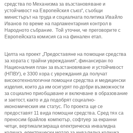
средства по Механизма за възстановяване и
устойчивост на Европейския съюз“, съобщи
министърът на труда и социалната политика Ивайло
Иванов по време на парламентарния контрол в
Народното събрание. Той уточни, че преговорите с
Европейската комисия са на финален етап.
Целта на проект „Предоставяне на помощни средства
за хората с трайни увреждания“, финансиран по
Националния план за възстановяване и устойчивост
(НПВУ), е 3300 хора с увреждания да получат
високотехнологични помощни средства и медицински
изделия, които да им осигурят по-добри възможности
за социално приобщаване и включване в образование
и заетост, както и да подобрят социално-
икономическия им статус. По проекта ще се
предоставят 11 вида помощни средства. Сред тях са
преносим брайлов компютър, софтуер за екранни
четци, вертикализираща електрическа инвалидна
количка, електрически мотор за инвалидна количка,