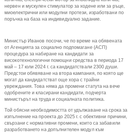
нервен и мускулен стимулатор за ходене или за ръце,
миоелектрични или модулни протези, изработвани по
поръчка на база на индивидуално задание.
Министър Иванов посочи, че по време на обявената
от Агенцията за социално подпомагане (АСП)
процедура за набиране на кандидати за
високотехнологични помощни средства в периода 17
май – 17 юли 2024 г. са кандидатствали 2300 души.
Предстои обявяване на втора кампания, по която ще
могат да кандидатстват още хора с трайни
увреждания. Това няма да промени статута на вече
одобрените и класирани кандидати, подчерта
министърът на труда и социалната политика.
Той обясни необходимостта от удължаване на срока за
изпълнение на проекта до 2025 г. с обективни причини,
свързани с нормативни промени, които са забавили
разработването на допълнителен модул към