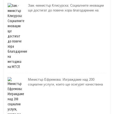
Зам.-министър Клисурска: Социалните иновации
ще достигат до повече хора благодарение на
методика на МТСП
Министър Ефремова: Изграждаме над 200
социални услуги, които ще осигурят качествена
грижа за хора с увреждания