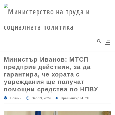
Моля,
обърнете
внимание:
Този
уебсайт
разполага
със
система
Министър Иванов: МТСП
за
предприе действия, за да
достъпност.
гарантира, че хората с
увреждания ще получат
помощни средства по НПВУ
Новини
Sep 13, 2024
Пресцентър МТСП