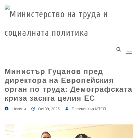
Моля,
обърнете
внимание:
Този
уебсайт
разполага
със
система
Министър Гуцанов пред
за
директора на Европейския
достъпност.
орган по труда: Демографската
криза засяга целия ЕС
Новини
Oct 09, 2025
Пресцентър МТСП