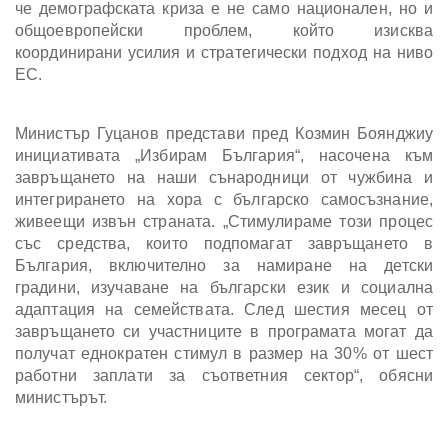
че демографската криза е не само национален, но и
общоевропейски проблем, който изисква
координирани усилия и стратегически подход на ниво
ЕС.
Министър Гуцанов представи пред Козмин Боянджиу
инициативата „Избирам България“, насочена към
завръщането на наши сънародници от чужбина и
интегрирането на хора с българско самосъзнание,
живеещи извън страната. „Стимулираме този процес
със средства, които подпомагат завръщането в
България, включително за намиране на детски
градини, изучаване на български език и социална
адаптация на семействата. След шестия месец от
завръщането си участниците в програмата могат да
получат еднократен стимул в размер на 30% от шест
работни заплати за съответния сектор“, обясни
министърът.