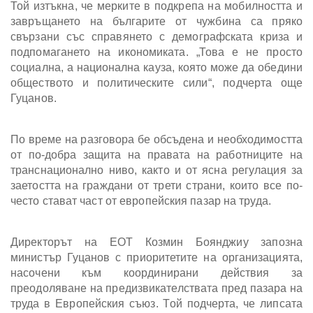
Той изтъкна, че мерките в подкрепа на мобилността и
завръщането на българите от чужбина са пряко
свързани със справянето с демографската криза и
подпомагането на икономиката. „Това е не просто
социална, а национална кауза, която може да обедини
обществото и политическите сили“, подчерта още
Гуцанов.
По време на разговора бе обсъдена и необходимостта
от по-добра защита на правата на работниците на
транснационално ниво, както и от ясна регулация за
заетостта на граждани от трети страни, които все по-
често стават част от европейския пазар на труда.
Директорът на ЕОТ Козмин Боянджиу запозна
министър Гуцанов с приоритетите на организацията,
насочени към координирани действия за
преодоляване на предизвикателствата пред пазара на
труда в Европейския съюз. Той подчерта, че липсата