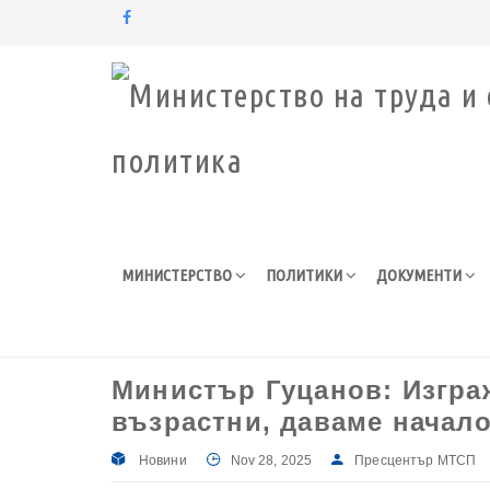
Моля,
обърнете
внимание:
Този
уебсайт
разполага
със
система
за
МИНИСТЕРСТВО
ПОЛИТИКИ
ДОКУМЕНТИ
достъпност.
Натиснете
Control-
F11
за
Министър Гуцанов: Изграж
настройка
на
възрастни, даваме начало
уебсайта
за
Новини
Nov 28, 2025
Пресцентър МТСП
хора