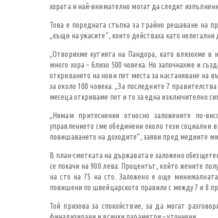
хората и най-внимателно могат да следят изпълнени
Това е поредната стъпка за трайно решаване на про
„къщи на ужасите“, които действаха като нелегални 
„Отворихме кутията на Пандора, като влязохме в н
много хора – близо 500 човека. Но започнахме и съ
откриването на нови пет места за настаняване на в
за около 100 човека. „За последните 7 правителств
месеца откриваме пет и то за една изключително сим
„Нямам притеснения относно заложените по-ви
управлението сме обединени около тези социални ви
повишаването на доходите“, заяви пред медиите ми
В план-сметката на държавата е заложено обезщетен
се покачи на 900 лева. Процентът, който жените полу
на сто на 75 на сто. Заложено е още минималната
повишени по швейцарското правило с между 7 и 8 п
Той призова за спокойствие, за да могат разгов
финализирани и всички параметри – уточнени.