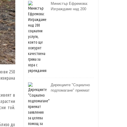
Министър Ефремова:
Изграждаме над 200
социални услуги, които
ще осигурят качествена
грижа за хора с
увреждания
нови 250
лизирана
Дирекциите "Социално
подпомагане" приемат
живеят в
заявления за целева
ъзрастни
помощ за отопление до
31 октомври
сни той.
близо до