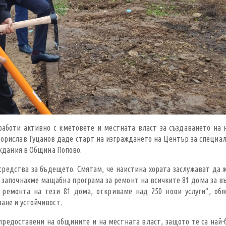
аботи активно с кметовете и местната власт за създаването на 
 Борислав Гуцанов даде старт на изграждането на Център за специа
еждания в Община Попово.
 средства за бъдещето. Смятам, че наистина хората заслужават да 
 започнахме мащабна програма за ремонт на всичките 81 дома за в
 ремонта на тези 81 дома, откриваме над 250 нови услуги“, обя
ане и устойчивост.
предоставени на общините и на местната власт, защото те са най-