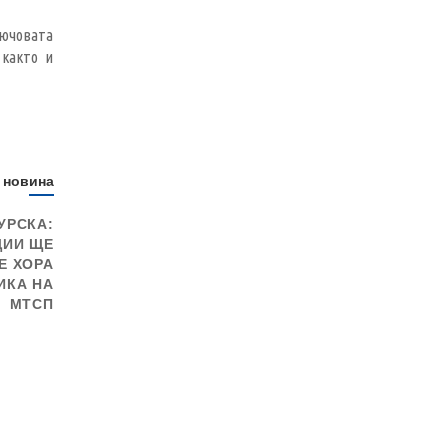
лючовата
 както и
 новина
УРСКА:
ЦИИ ЩЕ
Е ХОРА
ИКА НА
МТСП