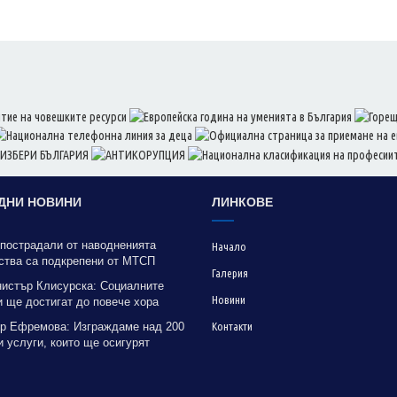
ДНИ НОВИНИ
ЛИНКОВЕ
 пострадали от наводненията
Начало
ства са подкрепени от МТСП
Галерия
нистър Клисурска: Социалните
Новини
 ще достигат до повече хора
рение на методика на МТСП
р Ефремова: Изграждаме над 200
Контакти
 услуги, които ще осигурят
на грижа за хора с увреждания