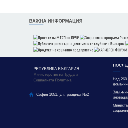
ВАЖНА ИНФОРМАЦИЯ
ПОСЛЕ
РЕПУБЛИКА БЪЛГАРИЯ
Министерство на Труда и
Над 260
Социалната Политика
домакин
Зам.-ми
София 1051, ул.Триадица No2
иновации
благода
Министъ
социални
качестве