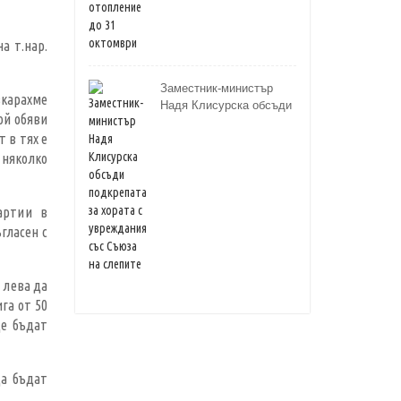
а т.нар.
Заместник-министър
зкарахме
Надя Клисурска обсъди
ой обяви
подкрепата за хората с
 в тях е
увреждания със Съюза
на слепите
 няколко
артии в
гласен с
 лева да
га от 50
ще бъдат
да бъдат