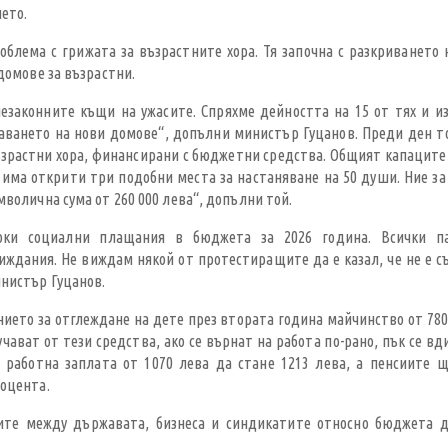
ето.
блема с грижата за възрастните хора. Тя започна с разкриването н
домове за възрастни.
езаконните къщи на ужасите. Спряхме дейността на 15 от тях и и
здаването на нови домове“, допълни министър Гуцанов. Преди ден т
ъзрастни хора, финансирани с бюджетни средства. Общият капацитет
а има открити три подобни места за настаняване на 50 души. Ние за
волична сума от 260 000 лева“, допълни той.
соки социални плащания в бюджета за 2026 година. Всички п
ждания. Не виждам някой от протестиращите да е казал, че не е съ
нистър Гуцанов.
ието за отглеждане на дете през втората година майчинство от 780
чават от тези средства, ако се върнат на работа по-рано, пък се вди
 работна заплата от 1070 лева да стане 1213 лева, а пенсиите 
роцента.
орите между държавата, бизнеса и синдикатите относно бюджета 