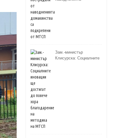
домакинства са
подкрепени от МТСП
Зам.-министър
Клисурска: Социалните
иновации ще достигат
до повече хора
благодарение на
методика на МТСП