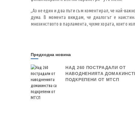
„Аз не един и два пъти съм коментирал, че най-важн
дума. В момента виждам, че диалогът е наистина
мнозинството в парламента, чухме хората, които изл
Предходна новина
НАД 260 ПОСТРАДАЛИ ОТ
НАВОДНЕНИЯТА ДОМАКИНСТ
ПОДКРЕПЕНИ ОТ МТСП