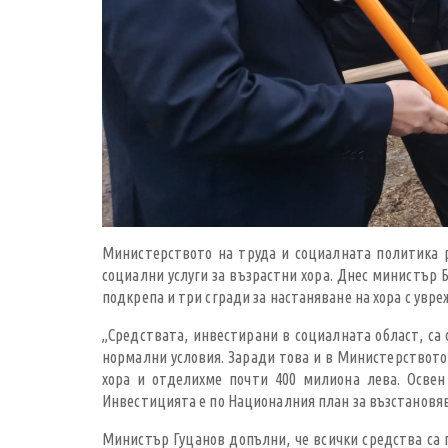
Министерството на труда и социалната политика р
социални услуги за възрастни хора. Днес министър
подкрепа и три сгради за настаняване на хора с увр
„Средствата, инвестирани в социалната област, са
нормални условия. Заради това и в Министерството
хора и отделихме почти 400 милиона лева. Освен
Инвестицията е по Националния план за възстановяв
Министър Гуцанов допълни, че всички средства са 