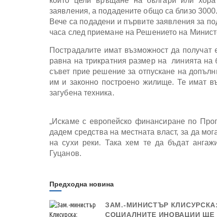
който цели връщане на българи или хора
заявления, а подадените общо са близо 300
Вече са подадени и първите заявления за по
часа след приемане на Решението на Министе
Пострадалите имат възможност да получат 
равна на трикратния размер на линията на 
съвет прие решение за отпускане на допълни
им и законно построено жилище. Те имат в
загубена техника.
„Искаме с европейско финансиране по Прог
дадем средства на местната власт, за да мог
на сухи реки. Така хем те да бъдат ангаж
Гуцанов.
Предходна новина
ЗАМ.-МИНИСТЪР КЛИСУРСКА
СОЦИАЛНИТЕ ИНОВАЦИИ ЩЕ