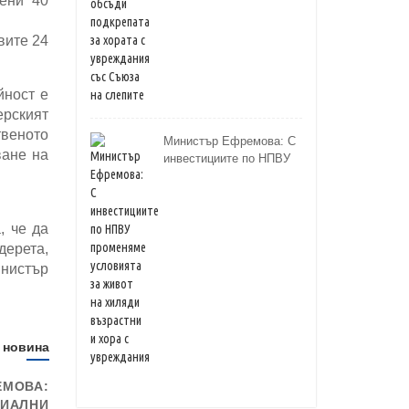
ени 40
вите 24
йност е
ерският
твеното
Министър Ефремова: С
ване на
инвестициите по НПВУ
променяме условията за
живот на хиляди
възрастни и хора с
увреждания
, че да
дерета,
инистър
 новина
ЕМОВА:
ЦИАЛНИ