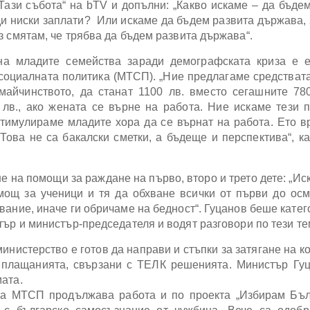
Тази събота“ на bTV и допълни: „Какво искаме – да бъде
и ниски заплати? Или искаме да бъдем развита държава,
з смятам, че трябва да бъдем развита държава“.
на младите семейства заради демографската криза е е
социалната политика (МТСП). „Ние предлагаме средствата
майчинството, да станат 1100 лв. вместо сегашните 78
лв., ако жената се върне на работа. Ние искаме тези 
стимулираме младите хора да се върнат на работа. Ето в
Това не са бакалски сметки, а бъдеще и перспектива“, к
 на помощи за раждане на първо, второ и трето дете: „Ис
мощ за ученици и тя да обхване всички от първи до осм
вание, иначе ги обричаме на бедност“. Гуцанов беше катег
тър и министър-председателя и водят разговори по тези те
инистерство е готов да направи и стъпки за затягане на к
т плащанията, свързани с ТЕЛК решенията. Министър Гу
ата.
за МТСП продължава работа и по проекта „Избирам Бъл