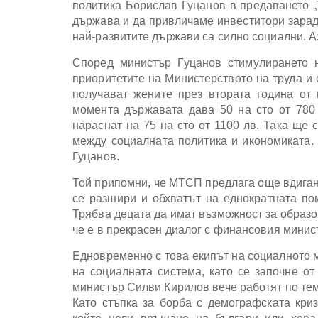
политика Борислав Гуцанов в предаването „
държава и да привличаме инвеститори зарад
най-развитите държави са силно социални. А
Според министър Гуцанов стимулирането 
приоритетите на Министерството на труда и 
получават жените през втората година от 
момента държавата дава 50 на сто от 780 
нараснат на 75 на сто от 1100 лв. Така ще 
между социалната политика и икономиката. 
Гуцанов.
Той припомни, че МТСП предлага още вдигане
се разшири и обхватът на еднократната по
Трябва децата да имат възможност за образо
че е в прекрасен диалог с финансовия минис
Едновременно с това екипът на социалното м
на социалната система, като се започне о
министър Силви Кирилов вече работят по тем
Като стъпка за борба с демографската кри