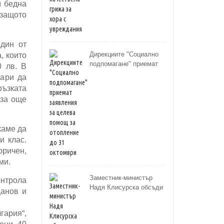
м бедна
 защото
дин от
Дирекциите "Социално
, които
подпомагане" приемат
0 лв. В
заявления за целева
пари да
помощ за отопление до
ръзката
31 октомври
аза още
каме да
и клас.
оричен,
ми.
Заместник-министър
онтрола
Надя Клисурска обсъди
цанов и
подкрепата за хората с
увреждания със Съюза
гария“,
на слепите