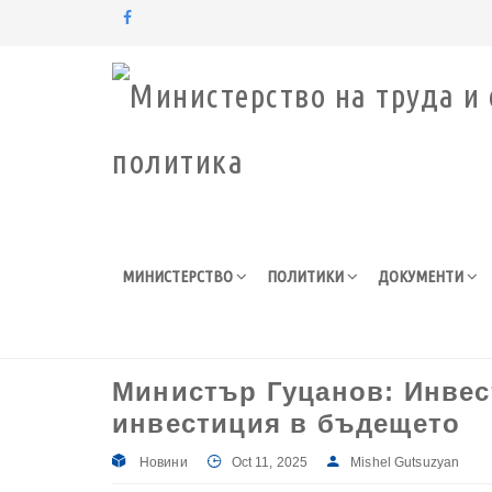
Моля,
обърнете
внимание:
Този
уебсайт
разполага
със
система
за
МИНИСТЕРСТВО
ПОЛИТИКИ
ДОКУМЕНТИ
достъпност.
Натиснете
Control-
F11
за
Министър Гуцанов: Инвес
настройка
на
инвестиция в бъдещето
уебсайта
за
Новини
Oct 11, 2025
Mishel Gutsuzyan
хора