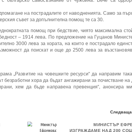
 с българско самосъзнание от чужбина. Вече са одобр
0.
дпомагане на пострадалите от наводненията. Само за пър
рския съвет за допълнителна помощ те са 30.
еднократната помощ при бедствие, чиято максимална сто
бедност – 1914 лева. По предложение на Гуцанов Минист
телно 3000 лева за хората, на които е пострадало единс
ъзможност да поискат и още до 2500 лева за възстановя
рама „Развитие на човешките ресурси“ да направим така
ат безработни хора да бъдат ангажирани за почистване на 
ирани, хем да бъде направена превенция“, анонсира м
Следваща
:
МИНИСТЪР ЕФР
ИЗГРАЖДАМЕ НАД 200 СО