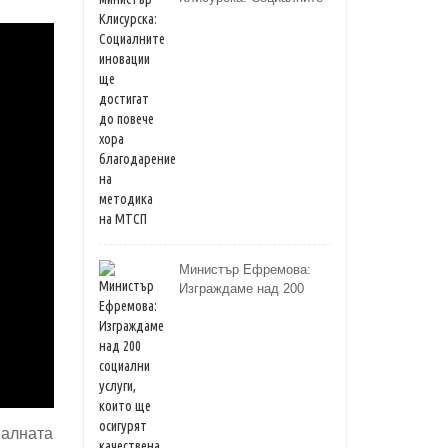
иновации ще достигат
до повече хора
благодарение на
методика на МТСП
Министър Ефремова:
Изграждаме над 200
социални услуги, които
ще осигурят качествена
грижа за хора с
увреждания
иалната