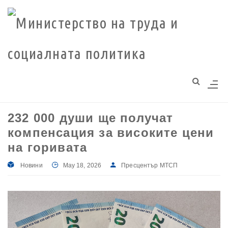
Моля,
обърнете
внимание:
Този
уебсайт
разполага
със
система
232 000 души ще получат
за
компенсация за високите цени
достъпност.
на горивата
Новини
May 18, 2026
Пресцентър МТСП