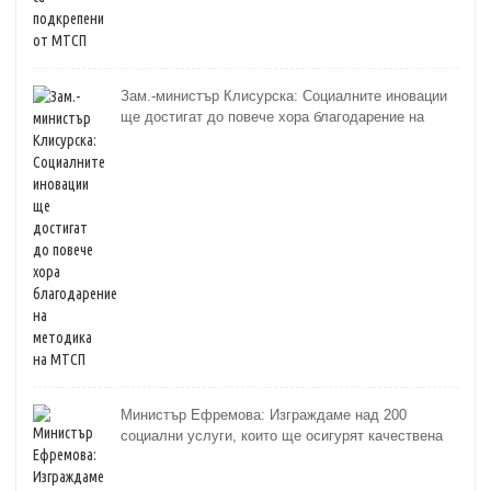
Зам.-министър Клисурска: Социалните иновации
ще достигат до повече хора благодарение на
методика на МТСП
Министър Ефремова: Изграждаме над 200
социални услуги, които ще осигурят качествена
грижа за хора с увреждания