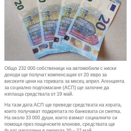
Общо 232 000 собственици на автомобили с ниски
доходи ще получат компенсация от 20 евро за
високите цени на горивата за месец април. Агенцията
за социално подпомагане (АСП) ще започне да
изплаща средствата от 19 май.
На тази дата АСП ще преведе средствата на хората,
които получават подкрепата по банковата си сметка.
На около 33 000 души, които вземат социалните си
помощи през пощенските клонове, средствата ще
бъдат изплатени в периода 20 – 27 май.