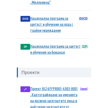
„Мелпомена"
Национална програма за
(DOCX)
DOCX
заетост и обучение на хора с
трайни увреждания
Национална програма за заетост
(ZIP)
ZIP
и обучение на бежанци
Проекти
Проект BG16FFPR003-4.003-0001
(линк)
🔗
„Картографиране на уменията
на косвено засегнатите лица в
най-силно засегнатите от