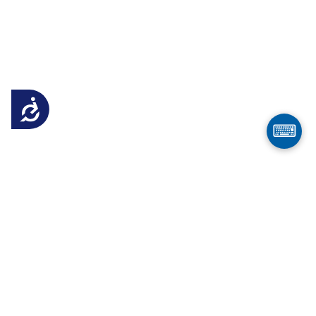
Достъпност
⌨