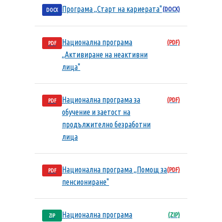
Програма „Старт на кариерата"
(DOCX)
DOCX
Национална програма
(PDF)
PDF
„Активиране на неактивни
лица"
Национална програма за
(PDF)
PDF
обучение и заетост на
продължително безработни
лица
Национална програма „Помощ за
(PDF)
PDF
пенсиониране"
Национална програма
(ZIP)
ZIP