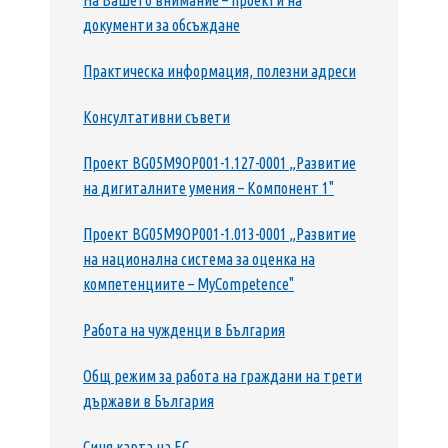
На Вашето внимание – проекти на
документи за обсъждане
Практическа информация, полезни адреси
Консултативни съвети
Проект BG05M9OP001-1.127-0001 „Развитие
на дигиталните умения – Компонент 1"
Проект BG05M9ОP001-1.013-0001 „Развитие
на национална система за оценка на
компетенциите – MyCompetence"
Работа на чужденци в България
Общ режим за работа на граждани на трети
държави в България
Синя карта на ЕС