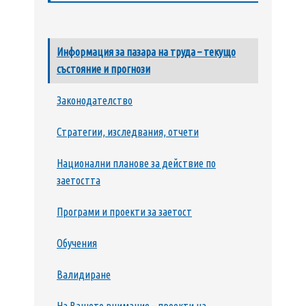
Информация за пазара на труда – текущо
състояние и прогнози
Законодателство
Стратегии, изследвания, отчети
Национални планове за действие по
заетостта
Програми и проекти за заетост
Обучения
Валидиране