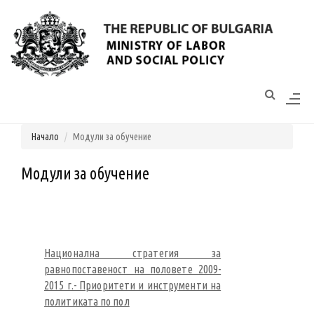
Моля,
обърнете
внимание:
Този
уебсайт
разполага
Начало
Модули за обучение
със
система
за
Модули за обучение
достъпност.
Национална стратегия за
равнопоставеност на половете 2009-
2015 г.- Приоритети и инструменти на
политиката по пол