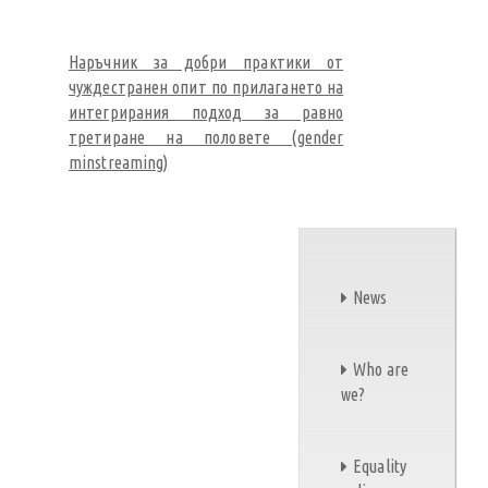
Наръчник за добри практики от
чуждестранен опит по прилагането на
интегрирания подход за равно
третиране на половете (gender
minstreaming)
News
Who are
we?
Equality