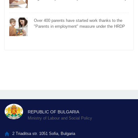
Over 400 parents have started work thanks to the
"Parents in employment" measure under the HRDP
REPUBLIC OF BULGARIA
Ministry of Labour and Social Policy
2 Triaditsa str. 1051 Sofia, Bulgaria