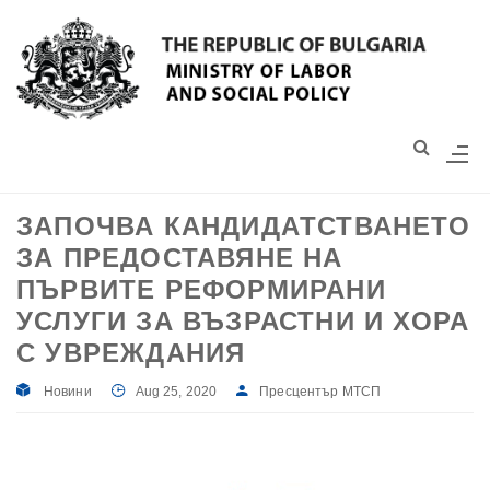
Моля,
обърнете
внимание:
Този
уебсайт
разполага
със
ЗАПОЧВА КАНДИДАТСТВАНЕТО
система
ЗА ПРЕДОСТАВЯНЕ НА
за
достъпност.
ПЪРВИТЕ РЕФОРМИРАНИ
УСЛУГИ ЗА ВЪЗРАСТНИ И ХОРА
С УВРЕЖДАНИЯ
Новини
Aug 25, 2020
Пресцентър МТСП