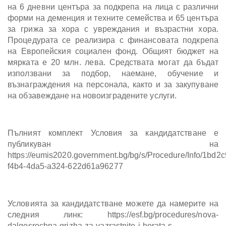
на 6 дневни центъра за подкрепа на лица с различни
форми на деменция и техните семейства и 65 центъра
за грижа за хора с увреждания и възрастни хора.
Процедурата се реализира с финансовата подкрепа
на Европейския социален фонд. Общият бюджет на
мярката е 20 млн. лева. Средствата могат да бъдат
използвани за подбор, наемане, обучение и
възнаграждения на персонала, както и за закупуване
на обзавеждане на новоизградените услуги.
Пълният комплект Условия за кандидатстване е
публикуван на
https://eumis2020.government.bg/bg/s/Procedure/Info/1bd2c
f4b4-4da5-a324-622d61a96277
Условията за кандидатстване можете да намерите на
следния линк: https://esf.bg/procedures/nova-
dalgosrochna-grizha-za-vazrastnite-i-horata-s-