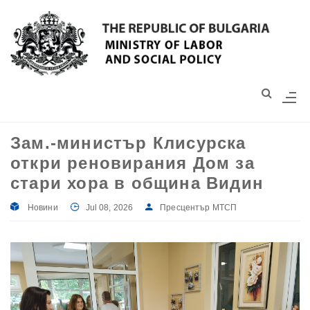
Моля,
обърнете
внимание:
Този
уебсайт
разполага
със
Зам.-министър Клисурска
система
откри реновирания Дом за
за
достъпност.
стари хора в община Видин
Новини
Jul 08, 2026
Пресцентър МТСП