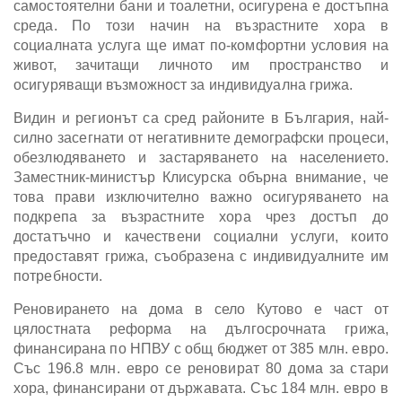
самостоятелни бани и тоалетни, осигурена е достъпна
среда. По този начин на възрастните хора в
социалната услуга ще имат по-комфортни условия на
живот, зачитащи личното им пространство и
осигуряващи възможност за индивидуална грижа.
Видин и регионът са сред районите в България, най-
силно засегнати от негативните демографски процеси,
обезлюдяването и застаряването на населението.
Заместник-министър Клисурска обърна внимание, че
това прави изключително важно осигуряването на
подкрепа за възрастните хора чрез достъп до
достатъчно и качествени социални услуги, които
предоставят грижа, съобразена с индивидуалните им
потребности.
Реновирането на дома в село Кутово е част от
цялостната реформа на дългосрочната грижа,
финансирана по НПВУ с общ бюджет от 385 млн. евро.
Със 196.8 млн. евро се реновират 80 дома за стари
хора, финансирани от държавата. Със 184 млн. евро в