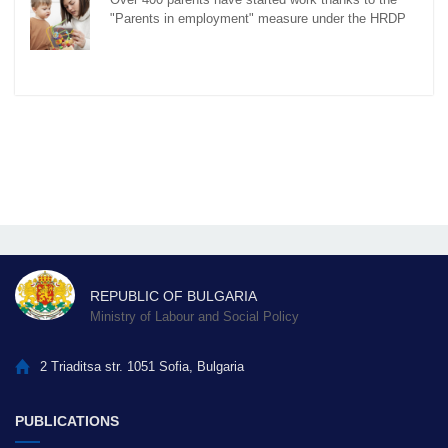
"Parents in employment" measure under the HRDP
REPUBLIC OF BULGARIA
Ministry of Labour and Social Policy
2 Triaditsa str. 1051 Sofia, Bulgaria
PUBLICATIONS