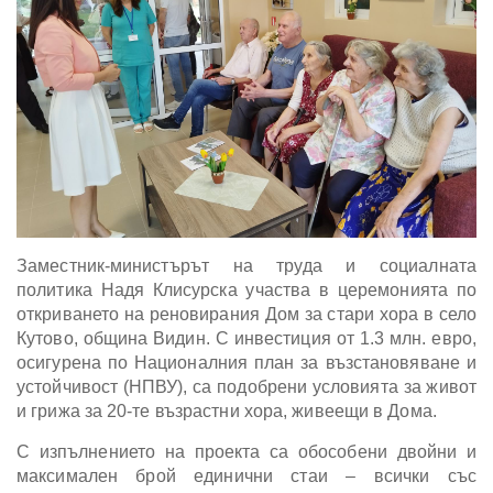
Заместник-министърът на труда и социалната
политика Надя Клисурска участва в церемонията по
откриването на реновирания Дом за стари хора в село
Кутово, община Видин. С инвестиция от 1.3 млн. евро,
осигурена по Националния план за възстановяване и
устойчивост (НПВУ), са подобрени условията за живот
и грижа за 20-те възрастни хора, живеещи в Дома.
С изпълнението на проекта са обособени двойни и
максимален брой единични стаи – всички със