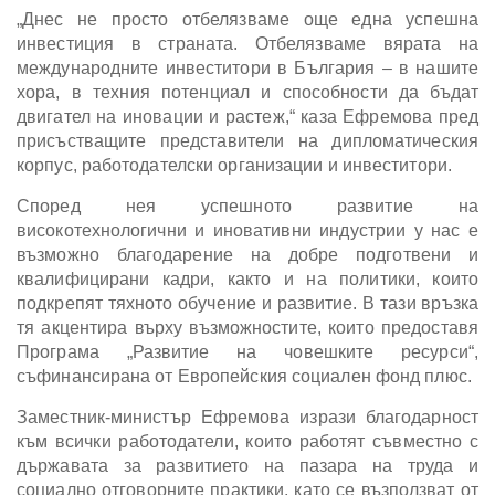
„Днес не просто отбелязваме още една успешна
инвестиция в страната. Отбелязваме вярата на
международните инвеститори в България – в нашите
хора, в техния потенциал и способности да бъдат
двигател на иновации и растеж,“ каза Ефремова пред
присъстващите представители на дипломатическия
корпус, работодателски организации и инвеститори.
Според нея успешното развитие на
високотехнологични и иновативни индустрии у нас е
възможно благодарение на добре подготвени и
квалифицирани кадри, както и на политики, които
подкрепят тяхното обучение и развитие. В тази връзка
тя акцентира върху възможностите, които предоставя
Програма „Развитие на човешките ресурси“,
съфинансирана от Европейския социален фонд плюс.
Заместник-министър Ефремова изрази благодарност
към всички работодатели, които работят съвместно с
държавата за развитието на пазара на труда и
социално отговорните практики, като се възползват от