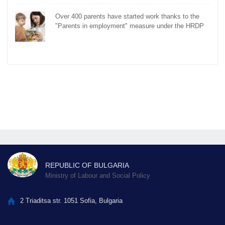
Over 400 parents have started work thanks to the
"Parents in employment" measure under the HRDP
REPUBLIC OF BULGARIA
Ministry of Labour and Social Policy
2 Triaditsa str. 1051 Sofia, Bulgaria