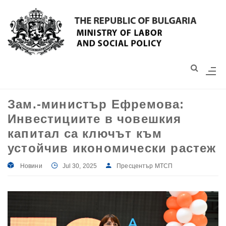
Моля,
обърнете
внимание:
Този
уебсайт
разполага
със
Зам.-министър Ефремова:
система
Инвестициите в човешкия
за
достъпност.
капитал са ключът към
устойчив икономически растеж
Новини
Jul 30, 2025
Пресцентър МТСП