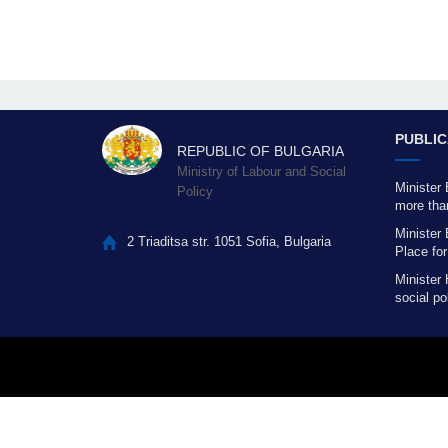
със
зрителни
увреждания,
които
използват
екранен
четец;
PUBLIC
Натиснете
REPUBLIC OF BULGARIA
Control-
Ministry of Labour and Social
F10,
Minister 
Policy
more than
за
days foll
да
Minister
2 Triaditsa str. 1051 Sofia, Bulgaria
отворите
Place fo
меню
Minister 
за
social po
достъпност
people's 