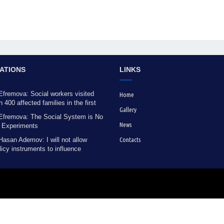
ATIONS
LINKS
Efremova: Social workers visited
Home
 400 affected families in the first
Gallery
owing the flooding
 Efremova: The Social System is No
News
r Experiments
Hasan Ademov: I will not allow
Contacts
licy instruments to influence
voting