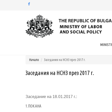
Моля,
обърнете
внимание:
Този
уебсайт
разполага
MINIST
със
система
за
Начало
Заседания на НСНЗ през 2017 г.
достъпност.
Натиснете
Заседания на НСНЗ през 2017 г.
Control-
F11
за
настройка
на
Заседание на 18.01.2017 г.:
уебсайта
за
1.ПОКАНА
хора