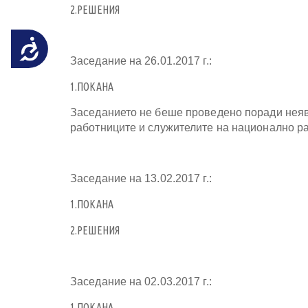
със
2.РЕШЕНИЯ
зрителни
увреждания,
Достъпност
които
използват
Заседание на 26.01.2017 г.:
екранен
1.ПОКАНА
четец;
Натиснете
Заседанието не беше проведено поради неяв
Control-
работниците и служителите на национално 
F10,
за
да
отворите
Заседание на 13.02.2017 г.:
меню
за
1.ПОКАНА
достъпност
2.РЕШЕНИЯ
Заседание на 02.03.2017 г.:
1.ПОКАНА