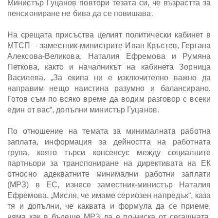
Министър Гуцанов повтори тезата си, че възрастта за
пенсиониране не бива да се повишава.
На срещата присъства целият политически кабинет в
МТСП – заместник-министрите Иван Кръстев, Гергана
Алексова-Великова, Наталия Ефремова и Румяна
Петкова, както и началникът на кабинета Зорница
Василева. „За екипа ни е изключително важно да
направим нещо наистина разумно и балансирано.
Готов съм по всяко време да водим разговор с всеки
един от вас“, допълни министър Гуцанов.
По отношение на темата за минималната работна
заплата, информация за дейността на работната
група, която търси консенсус между социалните
партньори за транспониране на директивата на ЕК
относно адекватните минимални работни заплати
(МРЗ) в ЕС, изнесе заместник-министър Наталия
Ефремова. „Мисля, че имаме сериозен напредък“, каза
тя и допълни, че каквата и формула да се приеме,
няма как в бъдеще МРЗ да е по-ниска от сегашната.