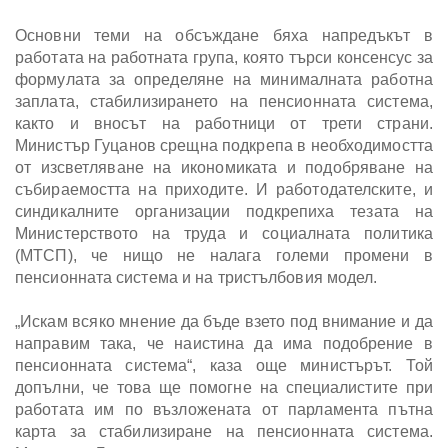
Основни теми на обсъждане бяха напредъкът в
работата на работната група, която търси консенсус за
формулата за определяне на минималната работна
заплата, стабилизирането на пенсионната система,
както и вносът на работници от трети страни.
Министър Гуцанов срещна подкрепа в необходимостта
от изсветляване на икономиката и подобряване на
събираемостта на приходите. И работодателските, и
синдикалните организации подкрепиха тезата на
Министерството на труда и социалната политика
(МТСП), че нищо не налага големи промени в
пенсионната система и на тристълбовия модел.
„Искам всяко мнение да бъде взето под внимание и да
направим така, че наистина да има подобрение в
пенсионната система“, каза още министърът. Той
допълни, че това ще помогне на специалистите при
работата им по възложената от парламента пътна
карта за стабилизиране на пенсионната система.