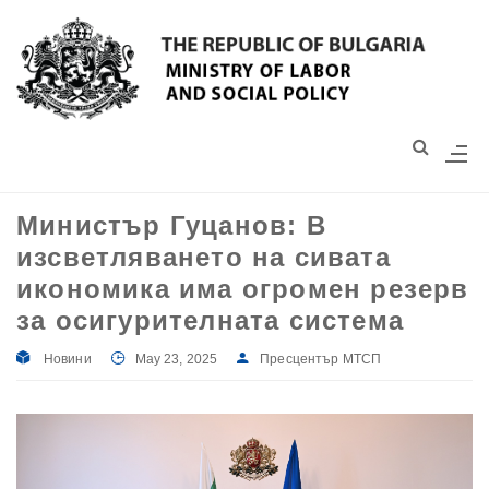
Моля,
обърнете
внимание:
Този
уебсайт
разполага
със
Министър Гуцанов: В
система
изсветляването на сивата
за
достъпност.
икономика има огромен резерв
за осигурителната система
Новини
May 23, 2025
Пресцентър МТСП