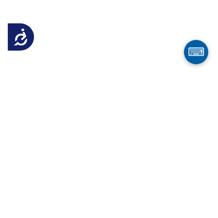
Достъпност
⌨