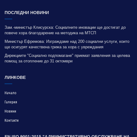
ПОСЛЕДНИ НОВИНИ
Зам.-министър Клисурска: Социалните иновации ще достигат до
повече хора благодарение на методика на МТСП
Министър Ефремова: Изграждаме над 200 социални услуги, които
ще осигурят качествена грижа за хора с увреждания
Дирекциите "Социално подпомагане" приемат заявления за целева
помощ за отопление до 31 октомври
ЛИНКОВЕ
Начало
Галерия
Новини
Контакти
EN ISO 9001:2015 "АДМИНИСТРАТИВНО ОБСЛУЖВАНЕ НА