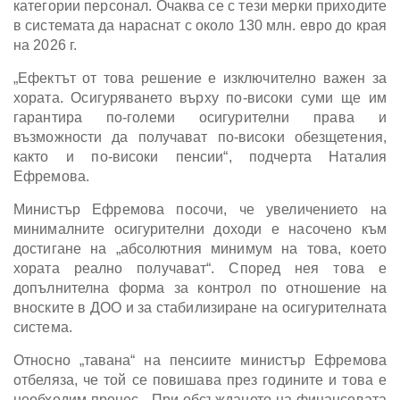
категории персонал. Очаква се с тези мерки приходите
в системата да нараснат с около 130 млн. евро до края
на 2026 г.
„Ефектът от това решение е изключително важен за
хората. Осигуряването върху по-високи суми ще им
гарантира по-големи осигурителни права и
възможности да получават по-високи обезщетения,
както и по-високи пенсии“, подчерта Наталия
Ефремова.
Министър Ефремова посочи, че увеличението на
минималните осигурителни доходи е насочено към
достигане на „абсолютния минимум на това, което
хората реално получават“. Според нея това е
допълнителна форма за контрол по отношение на
вноските в ДОО и за стабилизиране на осигурителната
система.
Относно „тавана“ на пенсиите министър Ефремова
отбеляза, че той се повишава през годините и това е
необходим процес. „При обсъждането на финансовата