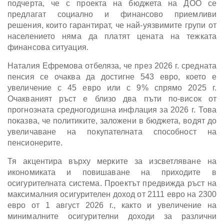
подчерта, че с проекта на бюджета на ДОО се
предлагат социално и финансово приемливи
решения, които гарантират, че най-уязвимите групи от
населението няма да платят цената на тежката
финансова ситуация.
Наталия Ефремова отбеляза, че през 2026 г. средната
пенсия се очаква да достигне 543 евро, което е
увеличение с 45 евро или с 9% спрямо 2025 г.
Очакваният ръст е близо два пъти по-висок от
прогнозната средногодишна инфлация за 2026 г. Това
показва, че политиките, заложени в бюджета, водят до
увеличаване на покупателната способност на
пенсионерите.
Тя акцентира върху мерките за изсветляване на
икономиката и повишаване на приходите в
осигурителната система. Проектът предвижда ръст на
максималния осигурителен доход от 2111 евро на 2300
евро от 1 август 2026 г., както и увеличение на
минималните осигурителни доходи за различни