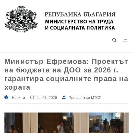
Моля,
обърнете
внимание:
Този
уебсайт
разполага
със
Министър Ефремова: Проектът
система
на бюджета на ДОО за 2026 г.
за
достъпност.
гарантира социалните права на
хората
Новини
Jul 07, 2026
Пресцентър МТСП