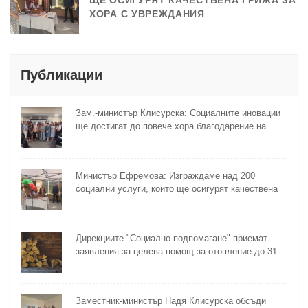
ЩЕ ОСИГУРЯТ КАЧЕСТВЕНА ГРИЖА ЗА
ХОРА С УВРЕЖДАНИЯ
Публикации
Зам.-министър Клисурска: Социалните иновации
ще достигат до повече хора благодарение на
методика на МТСП
Министър Ефремова: Изграждаме над 200
социални услуги, които ще осигурят качествена
грижа за хора с увреждания
Дирекциите "Социално подпомагане" приемат
заявления за целева помощ за отопление до 31
октомври
Заместник-министър Надя Клисурска обсъди