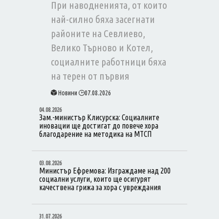
При наводненията, от които
най-силно бяха засегнати
районите на Севлиево,
Велико Търново и Котел,
социалните работници бяха
на терен от първия
възможен момент. Те
Новини
07.08.2026
посетиха домовете на
04.08.2026
хората, пострадали от
Зам.-министър Клисурска: Социалните
иновации ще достигат до повече хора
наводненията, и ги
благодарение на методика на МТСП
консултираха на място за
възможностите за подкрепа.
03.08.2026
Министър Ефремова: Изграждаме над 200
социални услуги, които ще осигурят
качествена грижа за хора с увреждания
31.07.2026