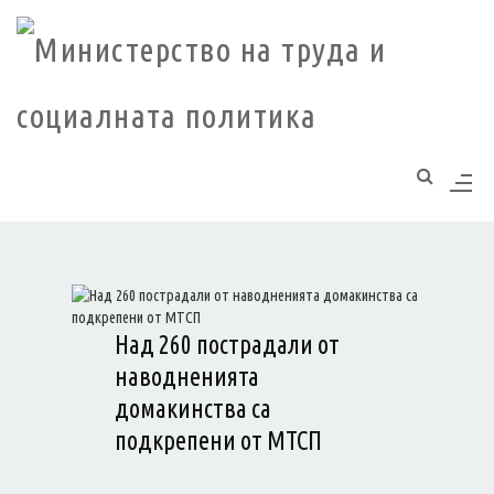
Моля,
обърнете
внимание:
Този
уебсайт
разполага
със
система
за
достъпност.
Над 260 пострадали от
наводненията
домакинства са
подкрепени от МТСП