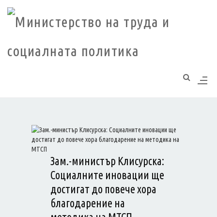
Моля,
обърнете
внимание:
Този
уебсайт
разполага
със
система
за
достъпност.
Зам.-министър Клисурска:
Социалните иновации ще
достигат до повече хора
благодарение на