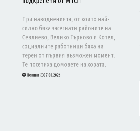
подкрепени от МТСП
При наводненията, от които най-
силно бяха засегнати районите на
Севлиево, Велико Търново и Котел,
социалните работници бяха на
терен от първия възможен момент.
Те посетиха домовете на хората,
пострадали от наводненията, и ги
Новини
07.08.2026
консултираха на място за
възможностите за подкрепа.