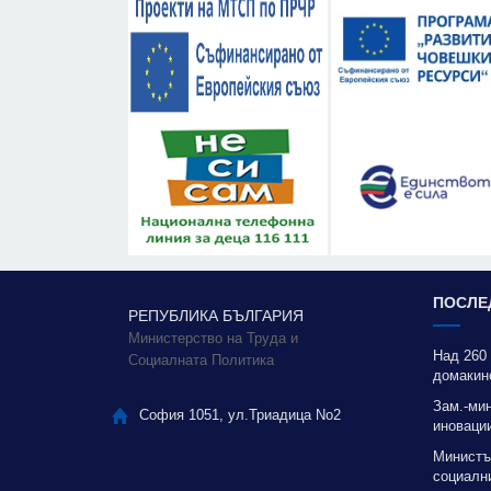
ПОСЛЕ
РЕПУБЛИКА БЪЛГАРИЯ
Министерство на Труда и
Над 260
Социалната Политика
домакин
Зам.-ми
София 1051, ул.Триадица No2
иновации
благода
Министъ
социални