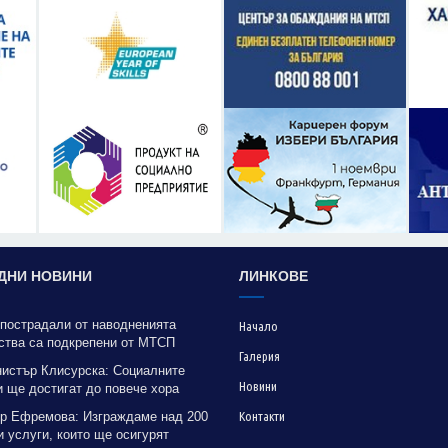
ДНИ НОВИНИ
ЛИНКОВЕ
 пострадали от наводненията
Начало
ства са подкрепени от МТСП
Галерия
нистър Клисурска: Социалните
Новини
 ще достигат до повече хора
рение на методика на МТСП
р Ефремова: Изграждаме над 200
Контакти
 услуги, които ще осигурят